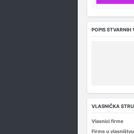
POPIS STVARNIH
VLASNIČKA STR
Vlasnici firme
Firme u vlasništvu