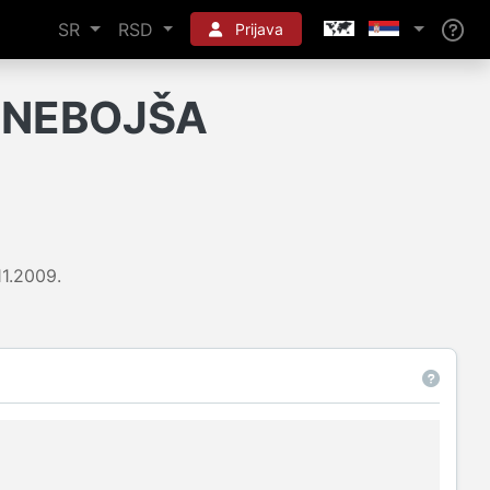
SR
RSD
Prijava
 NEBOJŠA
11.2009.