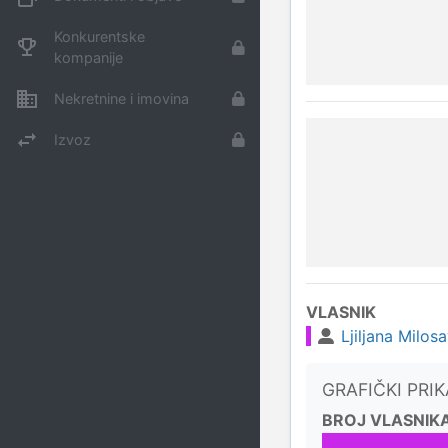
Konkurentske
kompanije
Nekretnine i imovina
Izvoz
VLASNIK
Ljiljana Milosa
GRAFIČKI PRI
BROJ VLASNIK