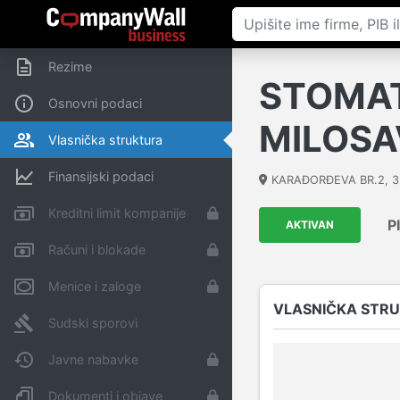
Rezime
STOMAT
Osnovni podaci
MILOSA
Vlasnička struktura
Finansijski podaci
KARAĐORĐEVA BR.2
,
3
Kreditni limit kompanije
P
AKTIVAN
Računi i blokade
Menice i zaloge
VLASNIČKA STR
Sudski sporovi
Javne nabavke
Dokumenti i objave