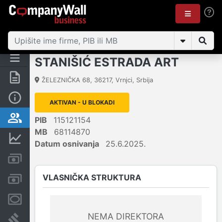
STANIŠIĆ ESTRADA ART
Rezime
ŽELEZNIČKA 68
,
36217
,
Vrnjci
,
Srbija
Osnovni podaci
AKTIVAN - U BLOKADI
Vlasnička struktura
PIB
115121154
MB
68114870
Finansijski podaci
Datum osnivanja
25.6.2025.
Kreditni limit kompanije
VLASNIČKA STRUKTURA
Računi i blokade
Menice i zaloge
NEMA DIREKTORA
Sudski sporovi