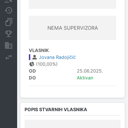
Javne nabavke
Dokumenti i objave
NEMA SUPERVIZORA
Konkurentske kompanije
Nekretnine i imovina
VLASNIK
Jovana Radojičić
Izvoz
(100,00%)
OD
25.06.2025.
DO
Aktivan
POPIS STVARNIH VLASNIKA