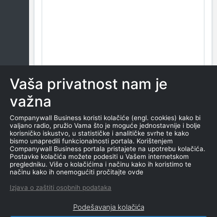
Vaša privatnost nam je
važna
Companywall Business koristi kolačiće (engl. cookies) kako bi
valjano radio, pružio Vama što je moguće jednostavnije i bolje
korisničko iskustvo, u statističke i analitičke svrhe te kako
bismo unapredili funkcionalnosti portala. Korištenjem
Companywall Business portala pristajete na upotrebu kolačića.
Postavke kolačića možete podesiti u Vašem internetskom
pregledniku. Više o kolačićima i načinu kako ih koristimo te
načinu kako ih onemogućiti pročitajte ovde
Izjava o zaštiti osobnih podataka
Podešavanja kolačića