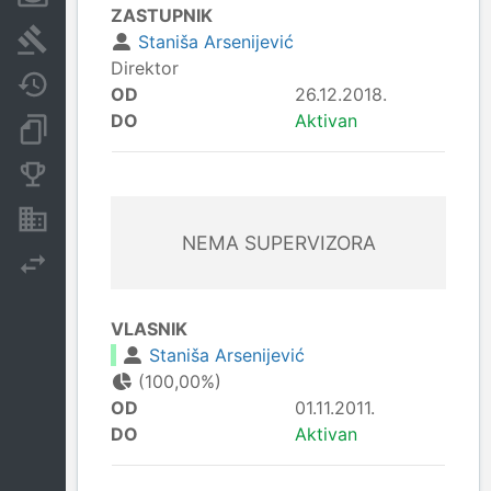
ZASTUPNIK
Sudski sporovi
Staniša Arsenijević
Direktor
Javne nabavke
OD
26.12.2018.
DO
Aktivan
Dokumenti i objave
Konkurentske kompanije
Nekretnine i imovina
NEMA SUPERVIZORA
Izvoz
VLASNIK
Staniša Arsenijević
(100,00%)
OD
01.11.2011.
DO
Aktivan