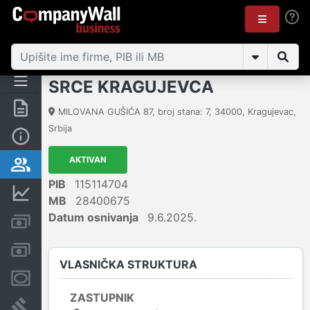
SRCE KRAGUJEVCA
Rezime
MILOVANA GUŠIĆA 87, broj stana: 7
,
34000
,
Kragujevac
,
Srbija
Osnovni podaci
AKTIVAN
Vlasnička struktura
PIB
115114704
Finansijski podaci
MB
28400675
Datum osnivanja
9.6.2025.
Kreditni limit kompanije
Računi i blokade
VLASNIČKA STRUKTURA
Menice i zaloge
ZASTUPNIK
Sudski sporovi