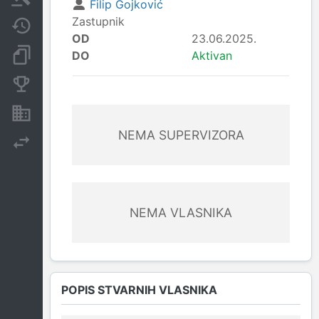
Filip Gojković
Zastupnik
Javne nabavke
OD
23.06.2025.
Dokumenti i objave
DO
Aktivan
Konkurentske kompanije
Nekretnine i imovina
NEMA SUPERVIZORA
Izvoz
NEMA VLASNIKA
POPIS STVARNIH VLASNIKA