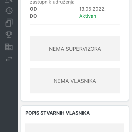
zastupnik udruženja
OD
13.05.2022.
Javne nabavke
DO
Aktivan
Dokumenti i objave
Konkurentske kompanije
Nekretnine i imovina
NEMA SUPERVIZORA
Izvoz
NEMA VLASNIKA
POPIS STVARNIH VLASNIKA