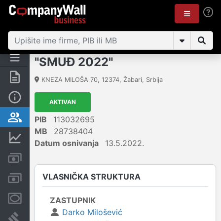
"SMUĐ 2022"
Rezime
KNEZA MILOŠA 70
,
12374
,
Žabari
,
Srbija
Osnovni podaci
AKTIVAN
Vlasnička struktura
PIB
113032695
MB
28738404
Finansijski podaci
Datum osnivanja
13.5.2022.
Kreditni limit kompanije
VLASNIČKA STRUKTURA
Računi i blokade
Menice i zaloge
ZASTUPNIK
Darko Milošević
Sudski sporovi