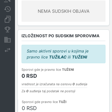
Javne nabavke
NEMA SUDSKIH OBJAVA
Dokumenti i objave
Konkurentske kompanije
IZLOŽENOST PO SUDSKIM SPOROVIMA
Nekretnine i imovina
Izvoz
Samo aktivni sporovi u kojima je
pravno lice
TUŽILAC
ili
TUŽENI
Sporovi gde je pravno lice
TUŽENI
0 RSD
vrednost je izračunata na osnovu
0
suđenja
Za
0
suđenja taj podatak ne postoji
Sporovi gde pravno lice
TUŽI
0 RSD