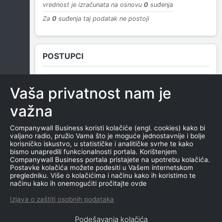
vrednost je izračunata na osnovu
0
suđenja
Za
0
suđenja taj podatak ne postoji
POSTUPCI
Vaša privatnost nam je
NEMA SUDSKIH OBJAVA
važna
Companywall Business koristi kolačiće (engl. cookies) kako bi
valjano radio, pružio Vama što je moguće jednostavnije i bolje
ROČIŠTA
korisničko iskustvo, u statističke i analitičke svrhe te kako
bismo unapredili funkcionalnosti portala. Korištenjem
Companywall Business portala pristajete na upotrebu kolačića.
Postavke kolačića možete podesiti u Vašem internetskom
pregledniku. Više o kolačićima i načinu kako ih koristimo te
NEMA SUDSKIH OBJAVA
načinu kako ih onemogućiti pročitajte ovde
Izjava o zaštiti osobnih podataka
Podešavanja kolačića