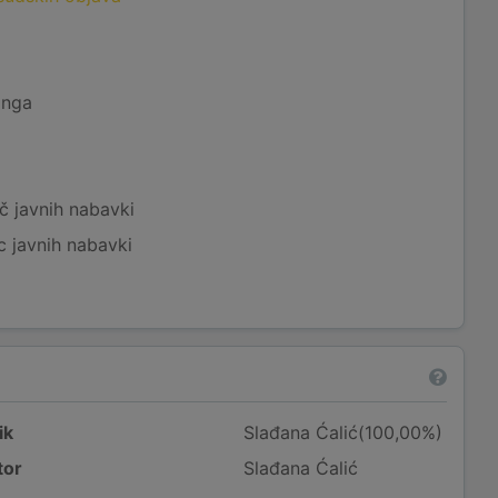
inga
č javnih nabavki
c javnih nabavki
ik
Slađana Ćalić(100,00%)
tor
Slađana Ćalić