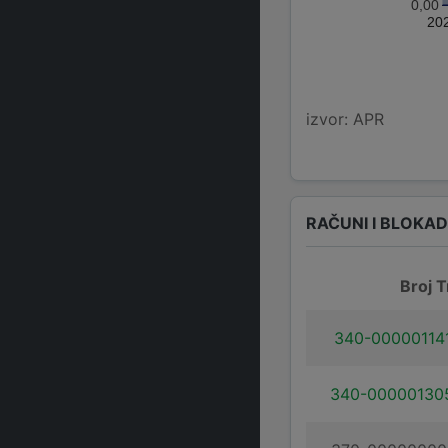
0,00
20
izvor: APR
RAČUNI I BLOKA
Broj T
340-00000114
340-00000130