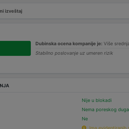
i izveštaj
Dubinska ocena kompanije je:
Više srednj
Stabilno poslovanje uz umeren rizik
ANJA
Nije u blokadi
Nema poreskog duga
Ne
Ima evidentiranih