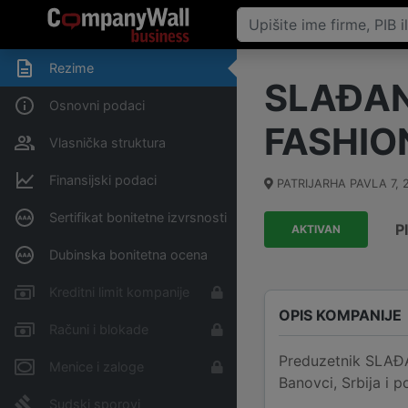
Rezime
SLAĐAN
Osnovni podaci
FASHIO
Vlasnička struktura
Finansijski podaci
PATRIJARHA PAVLA 7
,
Sertifikat bonitetne izvrsnosti
P
AKTIVAN
Dubinska bonitetna ocena
Kreditni limit kompanije
OPIS KOMPANIJE
Računi i blokade
Preduzetnik SLAĐ
Menice i zaloge
Banovci, Srbija i p
Sudski sporovi