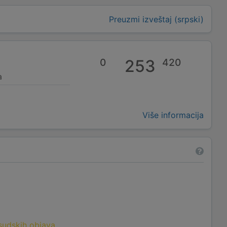
Preuzmi izveštaj (srpski)
0
253
420
a
Više informacija
 sudskih objava