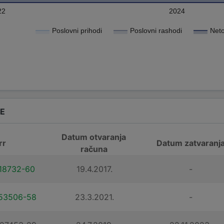
22
2024
Poslovni prihodi
Poslovni rashodi
Neto
DE
Datum otvaranja
rr
Datum zatvaranj
računa
18732-60
19.4.2017.
-
53506-58
23.3.2021.
-