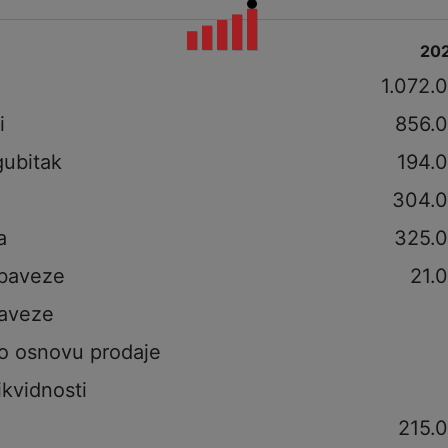
20
i
1.072.
i
856.
gubitak
194.
304.
a
325.
obaveze
21.
aveze
po osnovu prodaje
ikvidnosti
215.