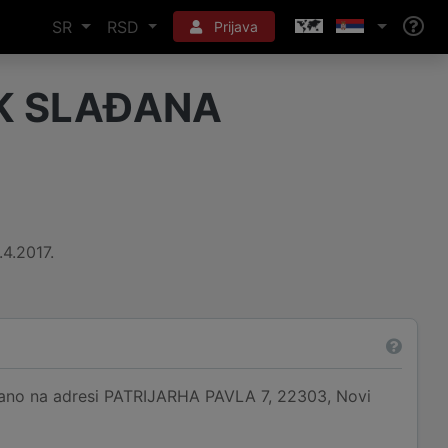
SR
RSD
Prijava
K SLAĐANA
.4.2017.
o na adresi PATRIJARHA PAVLA 7, 22303, Novi