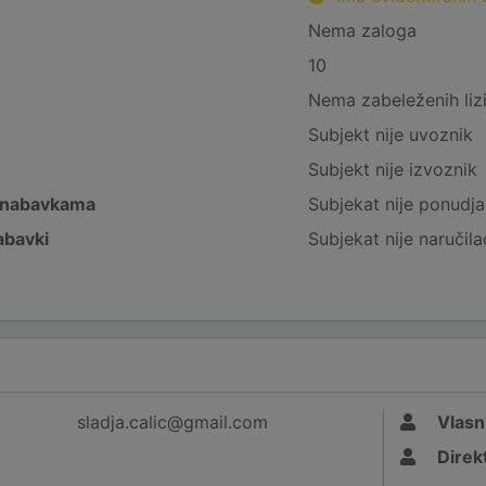
Nema zaloga
10
Nema zabeleženih liz
Subjekt nije uvoznik
Subjekt nije izvoznik
 nabavkama
Subjekat nije ponudja
abavki
Subjekat nije naručila
sladja.calic@gmail.com
Vlasn
Direk