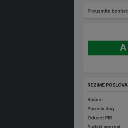
Preuzmite bonitetn
A
REZIME POSLOV
Računi
Poreski dug
Oduzet PIB
Sudski sporovi