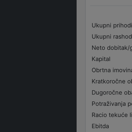
Ukupni prihod
Ukupni rashod
Neto dobitak/
Kapital
Obrtna imovin
Kratkoročne 
Dugoročne ob
Potraživanja 
Racio tekuće l
Ebitda