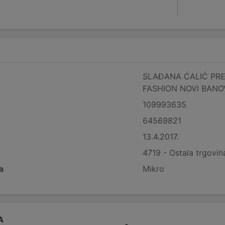
SLAĐANA ĆALIĆ PR
FASHION NOVI BANO
109993635
64569821
13.4.2017.
4719 - Ostala trgovi
a
Mikro
A