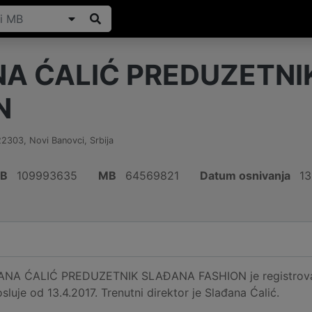
A ĆALIĆ PREDUZETNI
N
22303
,
Novi Banovci
,
Srbija
IB
109993635
MB
64569821
Datum osnivanja
13
ANA ĆALIĆ PREDUZETNIK SLAĐANA FASHION je registrovan
osluje od 13.4.2017. Trenutni direktor je Slađana Ćalić.