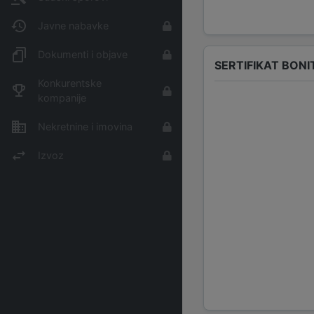
Javne nabavke
Dokumenti i objave
SERTIFIKAT BONI
Konkurentske
kompanije
Nekretnine i imovina
Izvoz