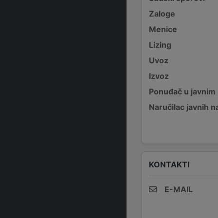
Zaloge
Menice
Lizing
Uvoz
Izvoz
Ponuđač u javnim
Naručilac javnih n
KONTAKTI
E-MAIL