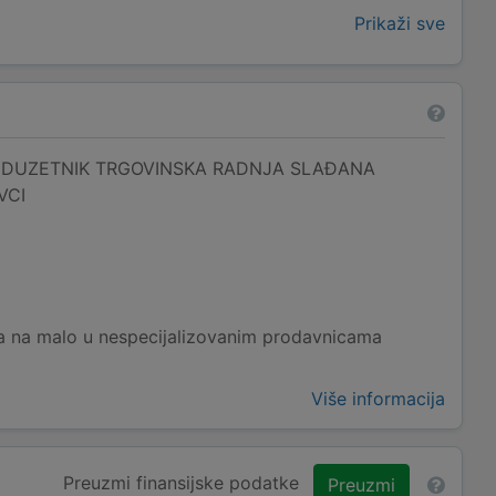
Prikaži sve
EDUZETNIK TRGOVINSKA RADNJA SLAĐANA
VCI
na na malo u nespecijalizovanim prodavnicama
Više informacija
Preuzmi finansijske podatke
Preuzmi