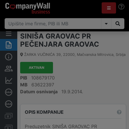
SINIŠA GRAOVAC PR
PEČENJARA GRAOVAC
Rezime
ŽARKA VUČINIĆA 39
,
22000
,
Mačvanska Mitrovica
,
Srbija
Osnovni podaci
AKTIVAN
Vlasnička struktura
PIB
108679170
Finansijski podaci
MB
63622397
Datum osnivanja
19.9.2014.
Sertifikat bonitetne izvrsnosti
Dubinska bonitetna ocena
OPIS KOMPANIJE
Kreditni limit kompanije
Preduzetnik SINIŠA GRAOVAC PR
Računi i blokade