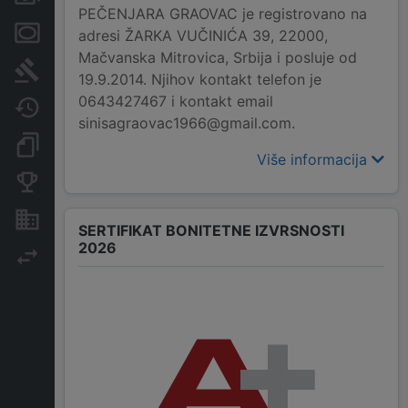
PEČENJARA GRAOVAC je registrovano na
Menice i zaloge
adresi ŽARKA VUČINIĆA 39, 22000,
Mačvanska Mitrovica, Srbija i posluje od
Sudski sporovi
19.9.2014. Njihov kontakt telefon je
0643427467 i kontakt email
Javne nabavke
sinisagraovac1966@gmail.com.
Dokumenti i objave
Više informacija
Konkurentske kompanije
Nekretnine i imovina
SERTIFIKAT BONITETNE IZVRSNOSTI
2026
Izvoz