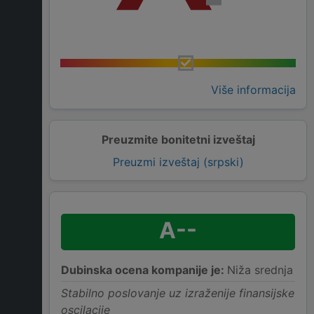
Više informacija
Preuzmite bonitetni izveštaj
Preuzmi izveštaj (srpski)
A--
Dubinska ocena kompanije je:
Niža srednja
Stabilno poslovanje uz izraženije finansijske
oscilacije