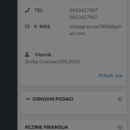
TEL
0643427467
0653427467
E-MAIL
sinisagraovac1966@gm
ail.com
Vlasnik
Siniša Graovac(100,00%)
Prikaži sve
OSNOVNI PODACI
REZIME FINANSIJA