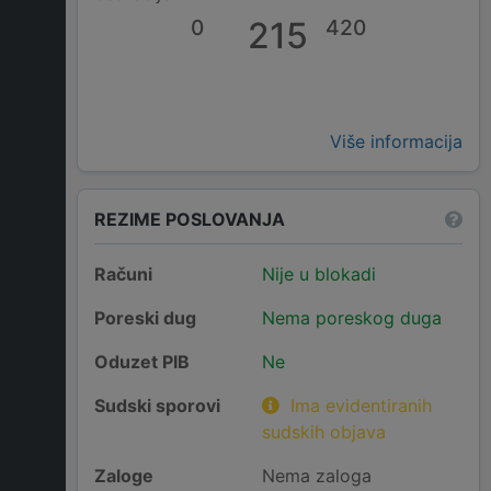
0
215
420
Više informacija
REZIME POSLOVANJA
Računi
Nije u blokadi
Poreski dug
Nema poreskog duga
Oduzet PIB
Ne
Sudski sporovi
Ima evidentiranih
sudskih objava
Zaloge
Nema zaloga