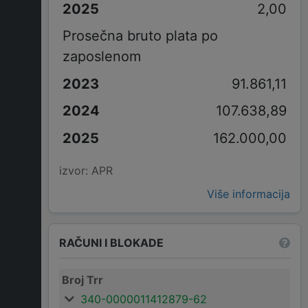
2,00
Prosečna bruto plata po
zaposlenom
91.861,11
107.638,89
162.000,00
izvor: APR
Više informacija
RAČUNI I BLOKADE
Broj Trr
340-0000011412879-62