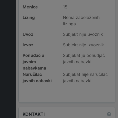
Menice
15
Lizing
Nema zabeleženih
lizinga
Uvoz
Subjekt nije uvoznik
Izvoz
Subjekt nije izvoznik
Ponuđač u
Subjekat je ponudjač
javnim
javnih nabavki
nabavkama
Naručilac
Subjekat nije naručilac
javnih nabavki
javnih nabavki
KONTAKTI