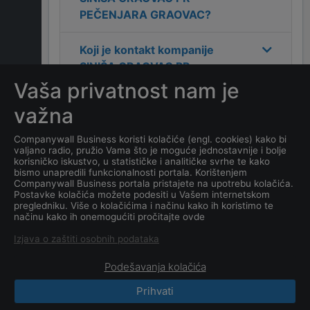
PEČENJARA GRAOVAC
?
Koji je kontakt kompanije
SINIŠA GRAOVAC PR
PEČENJARA GRAOVAC
?
Vaša privatnost nam je
važna
Koliko ima zaposlenih
kompanija
SINIŠA GRAOVAC
Companywall Business koristi kolačiće (engl. cookies) kako bi
valjano radio, pružio Vama što je moguće jednostavnije i bolje
PR PEČENJARA GRAOVAC
?
korisničko iskustvo, u statističke i analitičke svrhe te kako
bismo unapredili funkcionalnosti portala. Korištenjem
Companywall Business portala pristajete na upotrebu kolačića.
Koji je datum osnivanja
Postavke kolačića možete podesiti u Vašem internetskom
kompanije
SINIŠA GRAOVAC
pregledniku. Više o kolačićima i načinu kako ih koristimo te
načinu kako ih onemogućiti pročitajte ovde
PR PEČENJARA GRAOVAC
?
Izjava o zaštiti osobnih podataka
Podešavanja kolačića
Prihvati
CompanyWall Business © 2026
|
Kontakt
|
Uslovi
korišćenja
|
Izjava o privatnosti