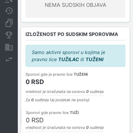
NEMA SUDSKIH OBJAVA
Javne nabavke
Dokumenti i objave
IZLOŽENOST PO SUDSKIM SPOROVIMA
Konkurentske kompanije
Nekretnine i imovina
Samo aktivni sporovi u kojima je
pravno lice
TUŽILAC
ili
TUŽENI
Izvoz
Sporovi gde je pravno lice
TUŽENI
0 RSD
vrednost je izračunata na osnovu
0
suđenja
Za
0
suđenja taj podatak ne postoji
Sporovi gde pravno lice
TUŽI
0 RSD
vrednost je izračunata na osnovu
0
suđenja