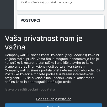
Za
0
suđenja taj podatak ne postoji
POSTUPCI
Vaša privatnost nam je
NEMA SUDSKIH OBJAVA
važna
Companywall Business koristi kolačiće (engl. cookies) kako bi
valjano radio, pružio Vama što je moguće jednostavnije i bolje
ROČIŠTA
korisničko iskustvo, u statističke i analitičke svrhe te kako
bismo unapredili funkcionalnosti portala. Korištenjem
Companywall Business portala pristajete na upotrebu kolačića.
Postavke kolačića možete podesiti u Vašem internetskom
pregledniku. Više o kolačićima i načinu kako ih koristimo te
NEMA SUDSKIH OBJAVA
načinu kako ih onemogućiti pročitajte ovde
Izjava o zaštiti osobnih podataka
Podešavanja kolačića
CompanyWall Business © 2026
|
Kontakt
|
Uslovi