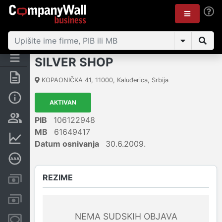
SILVER SHOP
Rezime
KOPAONIČKA 41
,
11000
,
Kaluđerica
,
Srbija
Osnovni podaci
AKTIVAN
Vlasnička struktura
PIB
106122948
MB
61649417
Finansijski podaci
Datum osnivanja
30.6.2009.
Dubinska bonitetna ocena
REZIME
Kreditni limit kompanije
Računi i blokade
NEMA SUDSKIH OBJAVA
Menice i zaloge