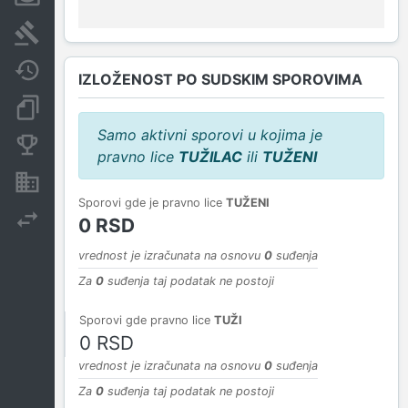
Sudski sporovi
Javne nabavke
IZLOŽENOST PO SUDSKIM SPOROVIMA
Dokumenti i objave
Samo aktivni sporovi u kojima je
Konkurentske kompanije
pravno lice
TUŽILAC
ili
TUŽENI
Nekretnine i imovina
Sporovi gde je pravno lice
TUŽENI
Izvoz
0 RSD
vrednost je izračunata na osnovu
0
suđenja
Za
0
suđenja taj podatak ne postoji
Sporovi gde pravno lice
TUŽI
0 RSD
vrednost je izračunata na osnovu
0
suđenja
Za
0
suđenja taj podatak ne postoji