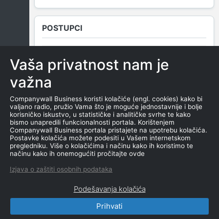
POSTUPCI
Vaša privatnost nam je
NEMA SUDSKIH OBJAVA
važna
Companywall Business koristi kolačiće (engl. cookies) kako bi
valjano radio, pružio Vama što je moguće jednostavnije i bolje
ROČIŠTA
korisničko iskustvo, u statističke i analitičke svrhe te kako
bismo unapredili funkcionalnosti portala. Korištenjem
Companywall Business portala pristajete na upotrebu kolačića.
Postavke kolačića možete podesiti u Vašem internetskom
pregledniku. Više o kolačićima i načinu kako ih koristimo te
NEMA SUDSKIH OBJAVA
načinu kako ih onemogućiti pročitajte ovde
Izjava o zaštiti osobnih podataka
Podešavanja kolačića
Prihvati
CompanyWall Business © 2026
|
Kontakt
|
Uslovi
korišćenja
|
Izjava o privatnosti