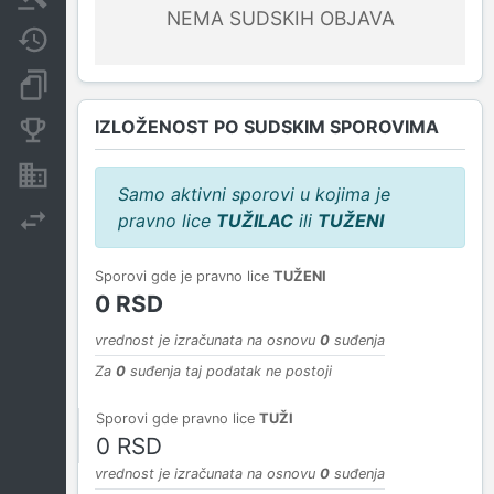
NEMA SUDSKIH OBJAVA
Javne nabavke
Dokumenti i objave
IZLOŽENOST PO SUDSKIM SPOROVIMA
Konkurentske kompanije
Nekretnine i imovina
Samo aktivni sporovi u kojima je
pravno lice
TUŽILAC
ili
TUŽENI
Izvoz
Sporovi gde je pravno lice
TUŽENI
0 RSD
vrednost je izračunata na osnovu
0
suđenja
Za
0
suđenja taj podatak ne postoji
Sporovi gde pravno lice
TUŽI
0 RSD
vrednost je izračunata na osnovu
0
suđenja