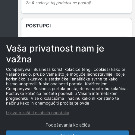
Za
0
suđenja taj podatak ne postoji
POSTUPCI
Vaša privatnost nam je
NEMA SUDSKIH OBJAVA
važna
Companywall Business koristi kolačiće (engl. cookies) kako bi
valjano radio, pružio Vama što je moguće jednostavnije i bolje
ROČIŠTA
korisničko iskustvo, u statističke i analitičke svrhe te kako
bismo unapredili funkcionalnosti portala. Korištenjem
Companywall Business portala pristajete na upotrebu kolačića.
Postavke kolačića možete podesiti u Vašem internetskom
pregledniku. Više o kolačićima i načinu kako ih koristimo te
NEMA SUDSKIH OBJAVA
načinu kako ih onemogućiti pročitajte ovde
Izjava o zaštiti osobnih podataka
Podešavanja kolačića
CompanyWall Business © 2026
|
Kontakt
|
Uslovi