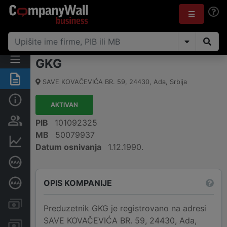
GKG
Rezime
SAVE KOVAČEVIĆA BR. 59
,
24430
,
Ada
,
Srbija
Osnovni podaci
AKTIVAN
Vlasnička struktura
PIB
101092325
MB
50079937
Finansijski podaci
Datum osnivanja
1.12.1990.
Sertifikat bonitetne izvrsnosti
OPIS KOMPANIJE
Dubinska bonitetna ocena
Kreditni limit kompanije
Preduzetnik GKG je registrovano na adresi
SAVE KOVAČEVIĆA BR. 59, 24430, Ada,
Računi i blokade