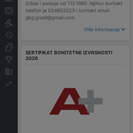
Srbija i posluje od 1.12.1990. Njihov kontakt
telefon je 024853223 i kontakt email
Menice i zaloge
gkg.gradl@gmail.com.
Sudski sporovi
Više informacija
Javne nabavke
Dokumenti i objave
SERTIFIKAT BONITETNE IZVRSNOSTI
2026
Konkurentske kompanije
Nekretnine i imovina
Izvoz