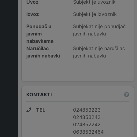
Uvoz
Subjekt je uvoznik
Izvoz
Subjekt je izvoznik
Ponuđač u
Subjekat nije ponudjač
javnim
javnih nabavki
nabavkama
Naručilac
Subjekat nije naručilac
javnih nabavki
javnih nabavki
KONTAKTI
TEL
024853223
024853242
024852242
0638532464