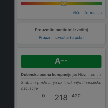
Više informacija
Preuzmite bonitetni izveštaj
Preuzmi izveštaj (srpski)
A--
Dubinska ocena kompanije je:
Niža srednja
Stabilno poslovanje uz izraženije finansijske
oscilacije
0
218
420