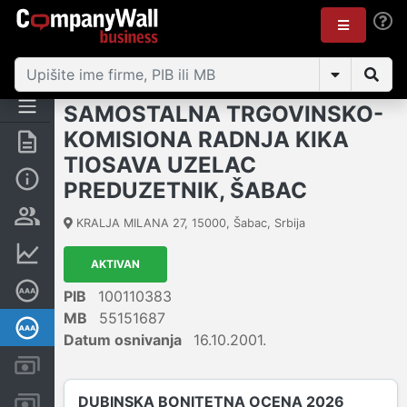
SAMOSTALNA TRGOVINSKO-
KOMISIONA RADNJA KIKA
Rezime
TIOSAVA UZELAC
Osnovni podaci
PREDUZETNIK, ŠABAC
Vlasnička struktura
KRALJA MILANA 27
,
15000
,
Šabac
,
Srbija
Finansijski podaci
AKTIVAN
Sertifikat bonitetne izvrsnosti
PIB
100110383
MB
55151687
Dubinska bonitetna ocena
Datum osnivanja
16.10.2001.
Kreditni limit kompanije
DUBINSKA BONITETNA OCENA 2026
Računi i blokade