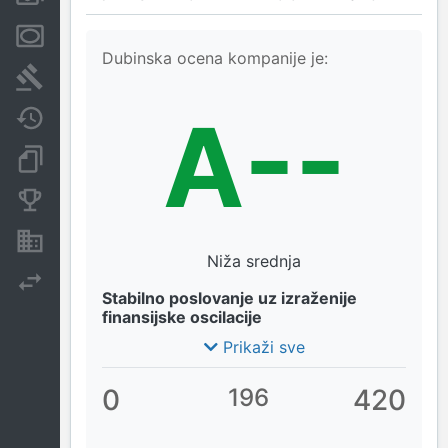
Menice i zaloge
Dubinska ocena kompanije je:
Sudski sporovi
A--
Javne nabavke
Dokumenti i objave
Konkurentske kompanije
Nekretnine i imovina
Niža srednja
Izvoz
Stabilno poslovanje uz izraženije
finansijske oscilacije
Prikaži sve
0
196
420