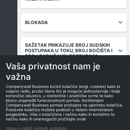
BLOKADA
SAŽETAK PRIKAZUJE BROJ SUDSKIH
POSTUPAKA U TOKU, BROJ ROČIŠTA I
BROJ OKONČANIH POSTUPAKA.
Vaša privatnost nam je
važna
DUGOVANJA
Companywall Business koristi kolačiće (engl. cookies) kako bi
valjano radio, pružio Vama što je moguće jednostavnije i bolje
korisničko iskustvo, u statističke i analitičke svrhe te kako
bismo unapredili funkcionalnosti portala. Korištenjem
MENICE I ZALOGE
Companywall Business portala pristajete na upotrebu kolačića.
Postavke kolačića možete podesiti u Vašem internetskom
pregledniku. Više o kolačićima i načinu kako ih koristimo te
načinu kako ih onemogućiti pročitajte ovde
NEKRETNINE U VLASNIŠTVU
Izjava o zaštiti osobnih podataka