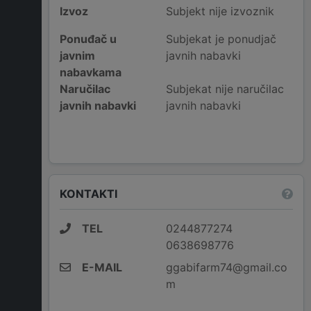
Izvoz
Subjekt nije izvoznik
Ponuđač u
Subjekat je ponudjač
javnim
javnih nabavki
nabavkama
Naručilac
Subjekat nije naručilac
javnih nabavki
javnih nabavki
KONTAKTI
TEL
0244877274
0638698776
E-MAIL
ggabifarm74@gmail.co
m