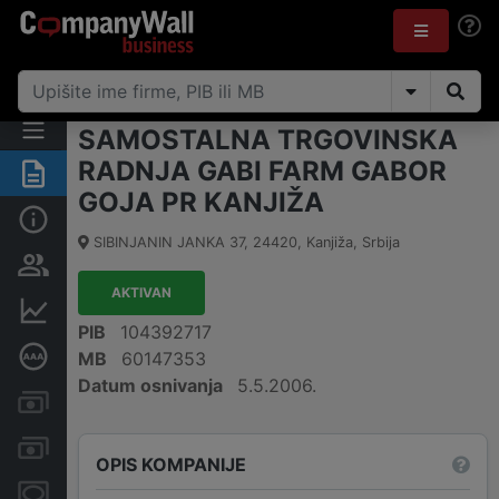
SAMOSTALNA TRGOVINSKA
RADNJA GABI FARM GABOR
Rezime
GOJA PR KANJIŽA
Osnovni podaci
SIBINJANIN JANKA 37
,
24420
,
Kanjiža
,
Srbija
Vlasnička struktura
AKTIVAN
Finansijski podaci
PIB
104392717
Dubinska bonitetna ocena
MB
60147353
Datum osnivanja
5.5.2006.
Kreditni limit kompanije
Računi i blokade
OPIS KOMPANIJE
Menice i zaloge