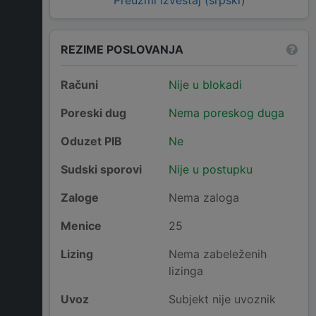
Preuzmi izveštaj (srpski)
REZIME POSLOVANJA
Računi
Nije u blokadi
Poreski dug
Nema poreskog duga
Oduzet PIB
Ne
Sudski sporovi
Nije u postupku
Zaloge
Nema zaloga
Menice
25
Lizing
Nema zabeleženih
lizinga
Uvoz
Subjekt nije uvoznik