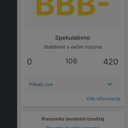
BBB-
Spekulativno
Stabilnost s većim rizicima
0
108
420
Prikaži sve
Više informacija
Preuzmite bonitetni izveštaj