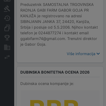
Preduzetnik SAMOSTALNA TRGOVINSKA
Sudski sporovi
RADNJA GABI FARM GABOR GOJA PR
KANJIŽA je registrovano na adresi
Javne nabavke
SIBINJANIN JANKA 37, 24420, Kanjiža,
Srbija i posluje od 5.5.2006. Njihov kontakt
Dokumenti i objave
telefon je 0244877274 i kontakt email
Konkurentske kompanije
ggabifarm74@gmail.com. Trenutni direktor
je Gabor Goja.
Nekretnine i imovina
Više informacija
Izvoz
DUBINSKA BONITETNA OCENA 2026
Dubinska ocena kompanije je: