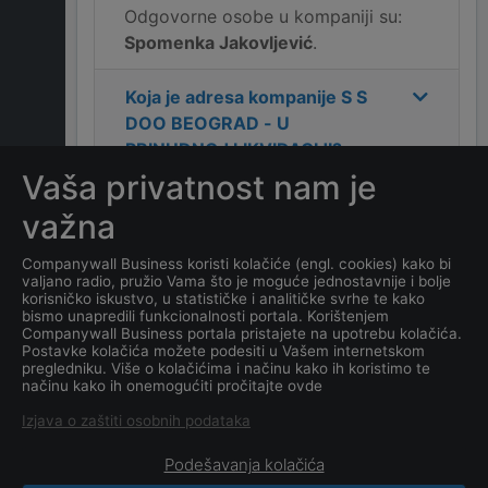
Odgovorne osobe u kompaniji su:
Spomenka Jakovljević
.
Koja je adresa kompanije
S S
DOO BEOGRAD - U
PRINUDNOJ LIKVIDACIJI
?
Vaša privatnost nam je
Koji je kontakt kompanije
S S
važna
DOO BEOGRAD - U
PRINUDNOJ LIKVIDACIJI
?
Companywall Business koristi kolačiće (engl. cookies) kako bi
valjano radio, pružio Vama što je moguće jednostavnije i bolje
korisničko iskustvo, u statističke i analitičke svrhe te kako
Koji je datum osnivanja
bismo unapredili funkcionalnosti portala. Korištenjem
Companywall Business portala pristajete na upotrebu kolačića.
kompanije
S S DOO
Postavke kolačića možete podesiti u Vašem internetskom
BEOGRAD - U PRINUDNOJ
pregledniku. Više o kolačićima i načinu kako ih koristimo te
načinu kako ih onemogućiti pročitajte ovde
LIKVIDACIJI
?
Izjava o zaštiti osobnih podataka
Podešavanja kolačića