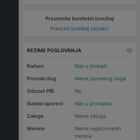
Preuzmite bonitetni izveštaj
Preuzmi izveštaj (srpski)
REZIME POSLOVANJA
Računi
Nije u blokadi
Poreski dug
Nema poreskog duga
Oduzet PIB
Ne
Sudski sporovi
Nije u postupku
Zaloge
Nema zaloga
Menice
Nema registrovanih
menica