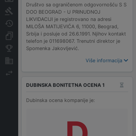
Društvo sa ograničenom odgovornošću S S
Sudski sporovi
DOO BEOGRAD - U PRINUDNOJ
LIKVIDACIJI je registrovano na adresi
Javne nabavke
MILOŠA MATIJEVIĆA 6, 11000, Beograd,
Srbija i posluje od 26.6.1991. Njihov kontakt
Dokumenti i objave
telefon je 011698067. Trenutni direktor je
Spomenka Jakovljević.
Konkurentske kompanije
Više informacija
Nekretnine i imovina
Izvoz
DUBINSKA BONITETNA OCENA 1
Dubinska ocena kompanije je:
D