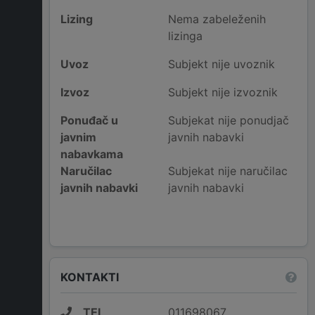
Lizing
Nema zabeleženih
lizinga
Uvoz
Subjekt nije uvoznik
Izvoz
Subjekt nije izvoznik
Ponuđač u
Subjekat nije ponudjač
javnim
javnih nabavki
nabavkama
Naručilac
Subjekat nije naručilac
javnih nabavki
javnih nabavki
KONTAKTI
TEL
011698067