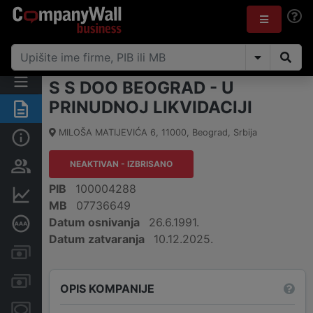
S S DOO BEOGRAD - U
PRINUDNOJ LIKVIDACIJI
Rezime
MILOŠA MATIJEVIĆA 6
,
11000
,
Beograd
,
Srbija
Osnovni podaci
NEAKTIVAN - IZBRISANO
Vlasnička struktura
PIB
100004288
Finansijski podaci
MB
07736649
Datum osnivanja
26.6.1991.
Dubinska bonitetna ocena
Datum zatvaranja
10.12.2025.
Kreditni limit kompanije
Računi i blokade
OPIS KOMPANIJE
Menice i zaloge