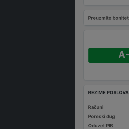
Preuzmite bonitetn
A
REZIME POSLOV
Računi
Poreski dug
Oduzet PIB