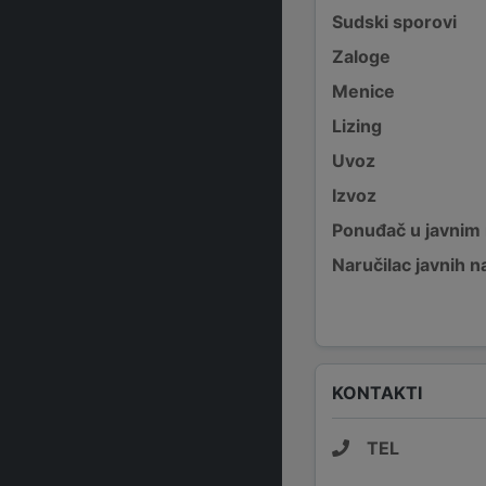
Sudski sporovi
Zaloge
Menice
Lizing
Uvoz
Izvoz
Ponuđač u javnim
Naručilac javnih n
KONTAKTI
TEL