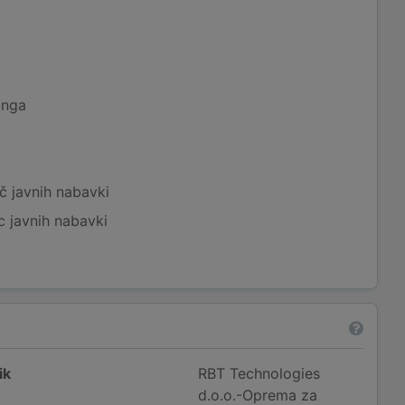
inga
č javnih nabavki
c javnih nabavki
ik
RBT Technologies
d.o.o.-Oprema za