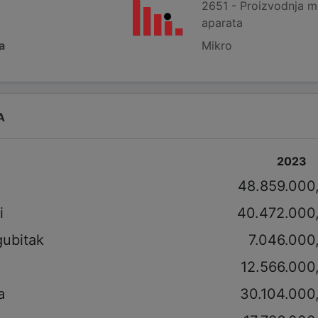
2651 - Proizvodnja me
aparata
a
Mikro
A
2023
i
48.859.000
i
40.472.000
gubitak
7.046.000
12.566.000
a
30.104.000