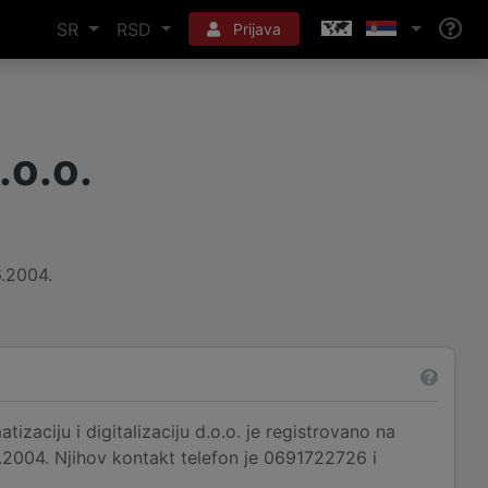
SR
RSD
Prijava
.o.o.
6.2004.
ciju i digitalizaciju d.o.o. je registrovano na
.2004. Njihov kontakt telefon je 0691722726 i