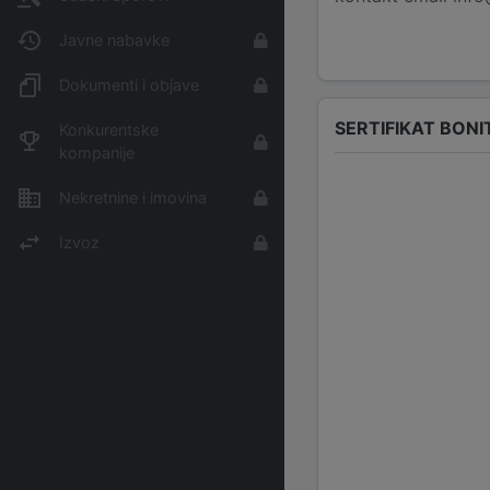
Javne nabavke
Dokumenti i objave
SERTIFIKAT BONI
Konkurentske
kompanije
Nekretnine i imovina
Izvoz