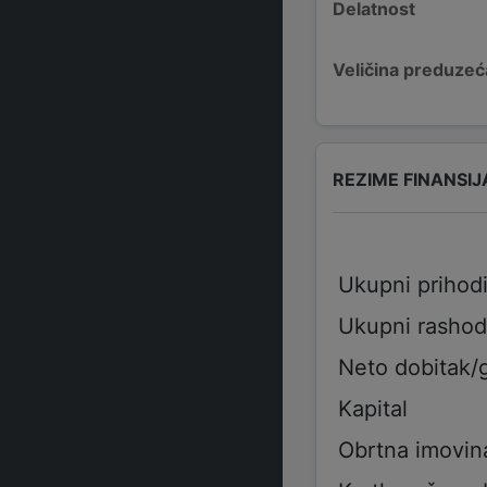
Delatnost
Veličina preduzeć
REZIME FINANSIJ
Ukupni prihod
Ukupni rashod
Neto dobitak/
Kapital
Obrtna imovin