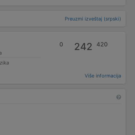
Preuzmi izveštaj (srpski)
0
242
420
a
zika
Više informacija