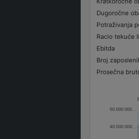
Kratkoročne 
Dugoročne ob
Potraživanja 
Racio tekuće l
Ebitda
Broj zaposleni
Prosečna brut
50.000.000…
40.000.000…