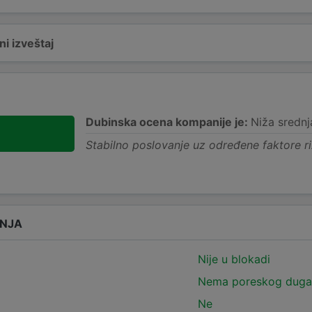
i izveštaj
Dubinska ocena kompanije je:
Niža srednj
-
Stabilno poslovanje uz određene faktore ri
ANJA
Nije u blokadi
Nema poreskog duga
Ne