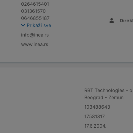
0264615401
031361570
0646855187
Direk
Prikaži sve
info@inea.rs
www.inea.rs
RBT Technologies - op
Beograd - Zemun
103488643
17581317
17.6.2004.