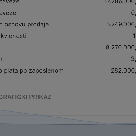
obaveze
17.786.000
aveze
0
po osnovu prodaje
5.749.000
ikvidnosti
1
8.270.000
h
3
o plata po zaposlenom
282.000
GRAFIČKI PRIKAZ