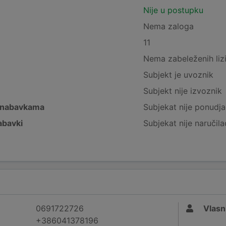
Nije u postupku
Nema zaloga
11
Nema zabeleženih liz
Subjekt je uvoznik
Subjekt nije izvoznik
 nabavkama
Subjekat nije ponudja
abavki
Subjekat nije naručila
0691722726
Vlasn
+386041378196