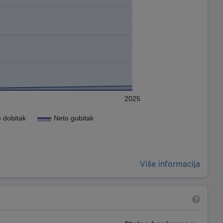
2025
 dobitak
Neto gubitak
Više informacija