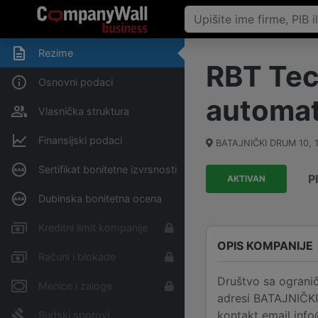
Rezime
RBT Tec
Osnovni podaci
automati
Vlasnička struktura
Finansijski podaci
BATAJNIČKI DRUM 10
,
Sertifikat bonitetne izvrsnosti
P
AKTIVAN
Dubinska bonitetna ocena
Kreditni limit kompanije
OPIS KOMPANIJE
Računi i blokade
Društvo sa ogranič
Menice i zaloge
adresi BATAJNIČKI 
kontakt email info
Sudski sporovi