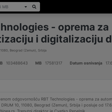
hnologies - oprema za
zaciju i digitalizaciju d
11080
,
Beograd (Zemun)
,
Srbija
IB
103488643
MB
17581317
Datum osnivanja
17.
enom odgovornošću RBT Technologies - oprema za automatiza
DRUM 10, 11080, Beograd (Zemun), Srbija i posluje od 17.6
@inea.rs. Trenutni direktor je Cvetko Pepelnik.