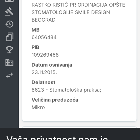
RASTKO RISTIĆ PR ORDINACIJA OPŠTE
Sudski sporovi
STOMATOLOGIJE SMILE DESIGN
BEOGRAD
Javne nabavke
MB
Dokumenti i objave
64056484
PIB
Konkurentske kompanije
109269468
Nekretnine i imovina
Datum osnivanja
23.11.2015.
Izvoz
Delatnost
8623 - Stomatološka praksa;
Veličina preduzeća
Mikro
Leaflet
|
© OpenStreetMap contributors
KONTAKTI
Vaša privatnost nam je