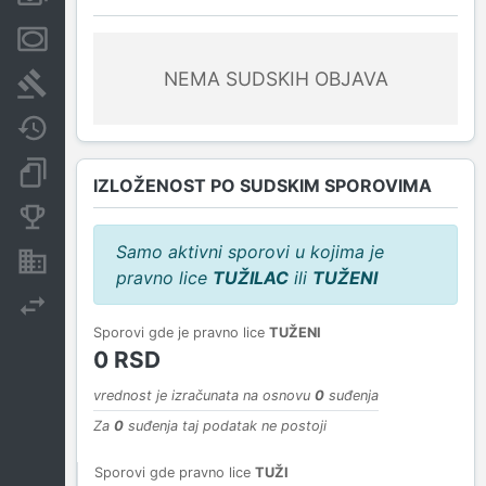
Menice i zaloge
NEMA SUDSKIH OBJAVA
Sudski sporovi
Javne nabavke
Dokumenti i objave
IZLOŽENOST PO SUDSKIM SPOROVIMA
Konkurentske kompanije
Samo aktivni sporovi u kojima je
Nekretnine i imovina
pravno lice
TUŽILAC
ili
TUŽENI
Izvoz
Sporovi gde je pravno lice
TUŽENI
0 RSD
vrednost je izračunata na osnovu
0
suđenja
Za
0
suđenja taj podatak ne postoji
Sporovi gde pravno lice
TUŽI