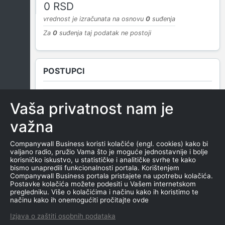
0 RSD
vrednost je izračunata na osnovu
0
suđenja
Za
0
suđenja taj podatak ne postoji
POSTUPCI
Vaša privatnost nam je
NEMA SUDSKIH OBJAVA
važna
Companywall Business koristi kolačiće (engl. cookies) kako bi
valjano radio, pružio Vama što je moguće jednostavnije i bolje
ROČIŠTA
korisničko iskustvo, u statističke i analitičke svrhe te kako
bismo unapredili funkcionalnosti portala. Korištenjem
Companywall Business portala pristajete na upotrebu kolačića.
Postavke kolačića možete podesiti u Vašem internetskom
pregledniku. Više o kolačićima i načinu kako ih koristimo te
NEMA SUDSKIH OBJAVA
načinu kako ih onemogućiti pročitajte ovde
Izjava o zaštiti osobnih podataka