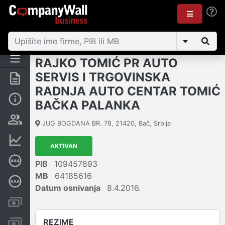
RAJKO TOMIĆ PR AUTO
SERVIS I TRGOVINSKA
Rezime
RADNJA AUTO CENTAR TOMIĆ
Osnovni podaci
BAČKA PALANKA
Vlasnička struktura
JUG BOGDANA BR. 78
,
21420
,
Bač
,
Srbija
Finansijski podaci
AKTIVAN
Sertifikat bonitetne izvrsnosti
PIB
109457893
MB
64185616
Dubinska bonitetna ocena
Datum osnivanja
8.4.2016.
Kreditni limit kompanije
REZIME
Računi i blokade