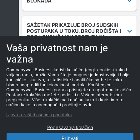
BLOKADA
SAŽETAK PRIKAZUJE BROJ SUDSKIH
POSTUPAKA U TOKU, BROJ ROČIŠTA I
BROJ OKONČANIH POSTUPAKA.
Vaša privatnost nam je
važna
DUGOVANJA
Companywall Business koristi kolačiće (engl. cookies) kako bi
valjano radio, pružio Vama što je moguće jednostavnije i bolje
korisničko iskustvo, u statističke i analitičke svrhe te kako
bismo unapredili funkcionalnosti portala. Korištenjem
MENICE I ZALOGE
Companywall Business portala pristajete na upotrebu kolačića.
Postavke kolačića možete podesiti u Vašem internetskom
pregledniku. Više o kolačićima i načinu kako ih koristimo te
načinu kako ih onemogućiti pročitajte ovde
NEKRETNINE U VLASNIŠTVU
Izjava o zaštiti osobnih podataka
Podešavanja kolačića
Prihvati
CompanyWall Business © 2026
|
Kontakt
|
Uslovi