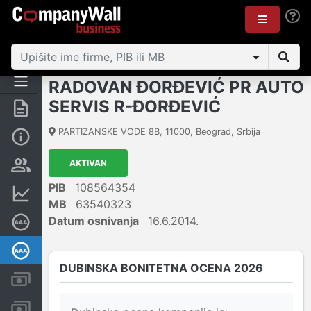
RADOVAN ĐORĐEVIĆ PR AUTO
SERVIS R-ĐORĐEVIĆ
Rezime
PARTIZANSKE VODE 8B
,
11000
,
Beograd
,
Srbija
Osnovni podaci
AKTIVAN
Vlasnička struktura
PIB
108564354
Finansijski podaci
MB
63540323
Datum osnivanja
16.6.2014.
Sertifikat bonitetne izvrsnosti
Dubinska bonitetna ocena
DUBINSKA BONITETNA OCENA 2026
Kreditni limit kompanije
Računi i blokade