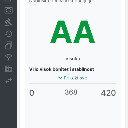
Dubinska ocena kompanije je:
Menice i zaloge
AA
Sudski sporovi
Javne nabavke
Dokumenti i objave
Konkurentske kompanije
Visoka
Nekretnine i imovina
Vrlo visok bonitet i stabilnost
Prikaži sve
Izvoz
0
368
420