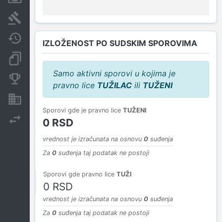
Sudski sporovi
Javne nabavke
IZLOŽENOST PO SUDSKIM SPOROVIMA
Dokumenti i objave
Samo aktivni sporovi u kojima je
Konkurentske kompanije
pravno lice
TUŽILAC
ili
TUŽENI
Nekretnine i imovina
Sporovi gde je pravno lice
TUŽENI
Izvoz
0 RSD
vrednost je izračunata na osnovu
0
suđenja
Za
0
suđenja taj podatak ne postoji
Sporovi gde pravno lice
TUŽI
0 RSD
vrednost je izračunata na osnovu
0
suđenja
Za
0
suđenja taj podatak ne postoji