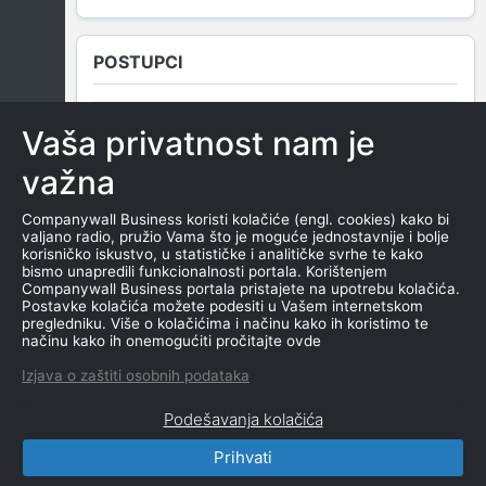
POSTUPCI
Vaša privatnost nam je
NEMA SUDSKIH OBJAVA
važna
Companywall Business koristi kolačiće (engl. cookies) kako bi
valjano radio, pružio Vama što je moguće jednostavnije i bolje
ROČIŠTA
korisničko iskustvo, u statističke i analitičke svrhe te kako
bismo unapredili funkcionalnosti portala. Korištenjem
Companywall Business portala pristajete na upotrebu kolačića.
Postavke kolačića možete podesiti u Vašem internetskom
pregledniku. Više o kolačićima i načinu kako ih koristimo te
NEMA SUDSKIH OBJAVA
načinu kako ih onemogućiti pročitajte ovde
Izjava o zaštiti osobnih podataka
Podešavanja kolačića
Prihvati
CompanyWall Business © 2026
|
Kontakt
|
Uslovi
korišćenja
|
Izjava o privatnosti