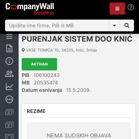
PURENJAK SISTEM DOO KNIĆ
Rezime
VASE TOMIĆA 10
,
34205
,
Knić
,
Srbija
Osnovni podaci
AKTIVAN
Vlasnička struktura
PIB
106100243
MB
20535474
Finansijski podaci
Datum osnivanja
15.5.2009.
Dubinska bonitetna ocena
REZIME
Kreditni limit kompanije
Računi i blokade
NEMA SUDSKIH OBJAVA
Menice i zaloge