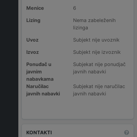
Menice
6
Lizing
Nema zabeleženih
lizinga
Uvoz
Subjekt nije uvoznik
Izvoz
Subjekt nije izvoznik
Ponuđač u
Subjekat nije ponudjač
javnim
javnih nabavki
nabavkama
Naručilac
Subjekat nije naručilac
javnih nabavki
javnih nabavki
KONTAKTI