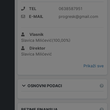
TEL
0638587951
E-MAIL
progresk@gmail.com
Vlasnik
Slavica Milićević(100,00%)
Direktor
Slavica Milićević
Prikaži sve
OSNOVNI PODACI
REZIME FINANSIJA