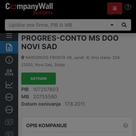
PROGRES-CONTO MS DOO
NOVI SAD
Rezime
NARODNOG FRONTA 59, sprat: III, broj stana: 334
,
Osnovni podaci
21000
,
Novi Sad
,
Srbija
Vlasnička struktura
AKTIVAN
Finansijski podaci
PIB
107207803
MB
20755580
Sertifikat bonitetne izvrsnosti
Datum osnivanja
17.8.2011.
Dubinska bonitetna ocena
Kreditni limit kompanije
OPIS KOMPANIJE
Računi i blokade