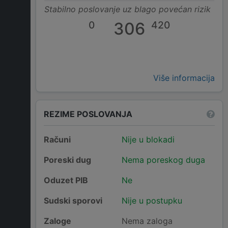
Stabilno poslovanje uz blago povećan rizik
0
306
420
Više informacija
REZIME POSLOVANJA
Računi
Nije u blokadi
Poreski dug
Nema poreskog duga
Oduzet PIB
Ne
Sudski sporovi
Nije u postupku
Zaloge
Nema zaloga