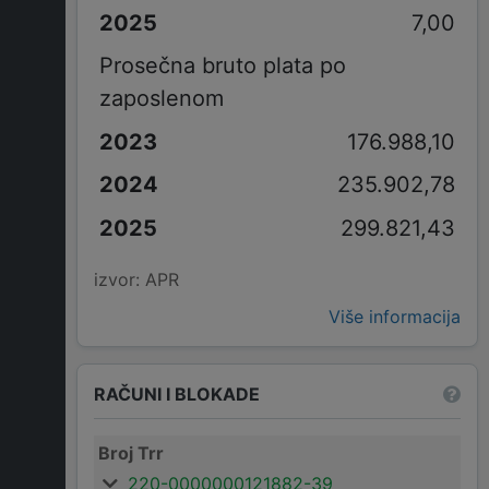
7,00
Prosečna bruto plata po
zaposlenom
176.988,10
235.902,78
299.821,43
izvor: APR
Više informacija
RAČUNI I BLOKADE
Broj Trr
220-0000000121882-39