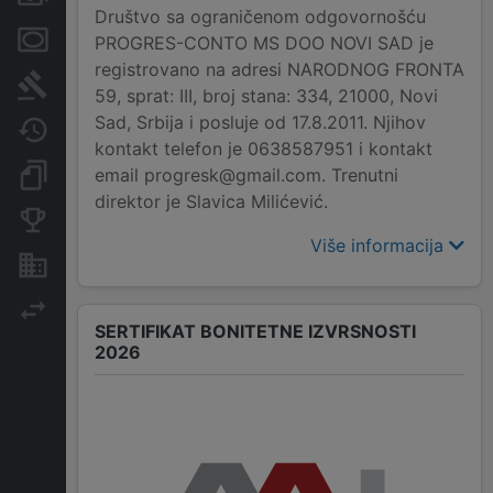
Društvo sa ograničenom odgovornošću
Menice i zaloge
PROGRES-CONTO MS DOO NOVI SAD je
registrovano na adresi NARODNOG FRONTA
Sudski sporovi
59, sprat: III, broj stana: 334, 21000, Novi
Sad, Srbija i posluje od 17.8.2011. Njihov
Javne nabavke
kontakt telefon je 0638587951 i kontakt
email progresk@gmail.com. Trenutni
Dokumenti i objave
direktor je Slavica Milićević.
Konkurentske kompanije
Više informacija
Nekretnine i imovina
Izvoz
SERTIFIKAT BONITETNE IZVRSNOSTI
2026