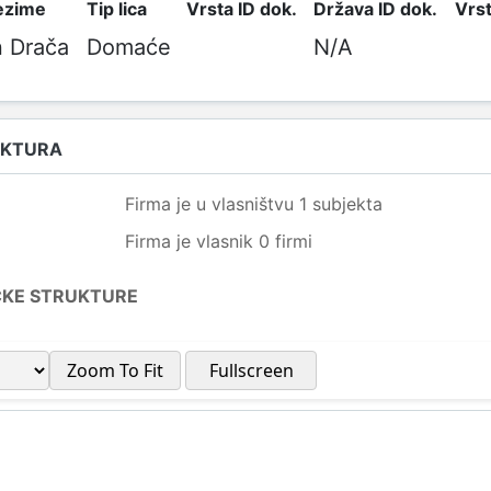
rezime
Tip lica
Vrsta ID dok.
Država ID dok.
Vrst
 Drača
Domaće
N/A
UKTURA
Firma je u vlasništvu 1 subjekta
Firma je vlasnik 0 firmi
ČKE STRUKTURE
Zoom To Fit
Fullscreen