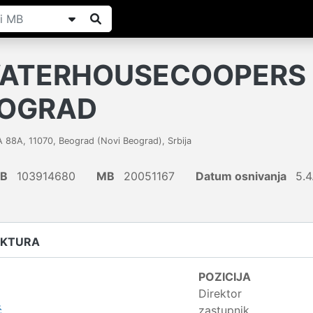
ATERHOUSECOOPERS 
EOGRAD
A 88A
,
11070
,
Beograd (Novi Beograd)
,
Srbija
IB
103914680
MB
20051167
Datum osnivanja
5.4
UKTURA
POZICIJA
Direktor
ć
zastupnik