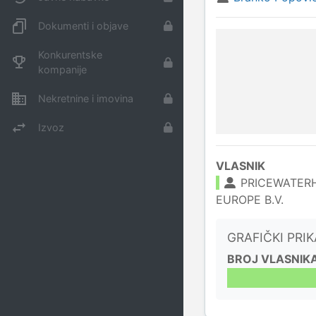
Dokumenti i objave
Konkurentske
kompanije
Nekretnine i imovina
Izvoz
VLASNIK
PRICEWATER
EUROPE B.V.
GRAFIČKI PRI
BROJ VLASNIK