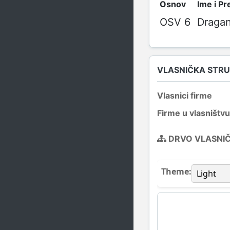
Osnov
Ime i P
OSV 6
Dragan
VLASNIČKA STR
Vlasnici firme
Firme u vlasništvu
DRVO VLASNI
Theme: