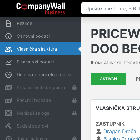
Rezime
PRICEW
Osnovni podaci
DOO B
Vlasnička struktura
Finansijski podaci
OMLADINSKIH BRIGAD
Dubinska bonitetna ocena
P
AKTIVAN
Kreditni limit kompanije
Računi i blokade
VLASNIČKA STR
Menice i zaloge
ZASTUPNIK
Sudski sporovi
Dragan Drača
Branko Popovi
Javne nabavke