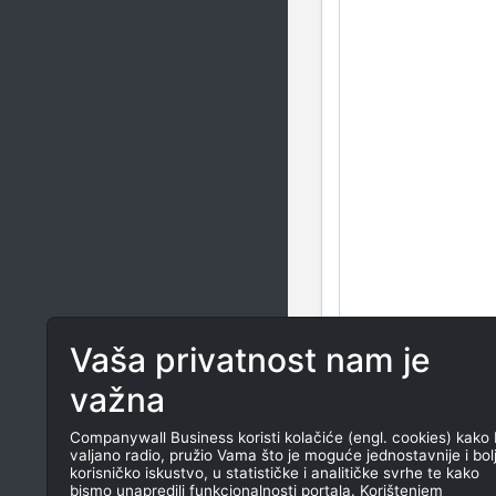
Vaša privatnost nam je
važna
Companywall Business koristi kolačiće (engl. cookies) kako 
valjano radio, pružio Vama što je moguće jednostavnije i bol
korisničko iskustvo, u statističke i analitičke svrhe te kako
bismo unapredili funkcionalnosti portala. Korištenjem