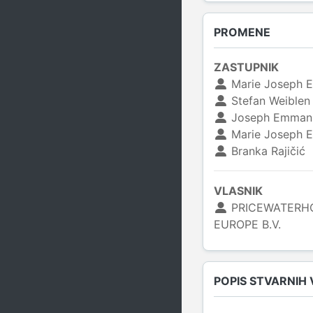
PROMENE
ZASTUPNIK
Marie Joseph 
Stefan Weiblen
Joseph Emmanu
Marie Joseph 
Branka Rajičić
VLASNIK
PRICEWATERH
EUROPE B.V.
POPIS STVARNIH