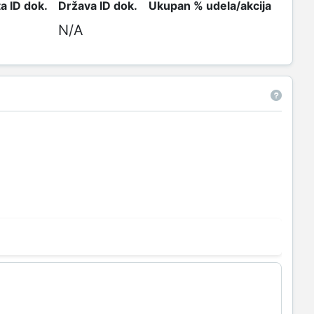
a ID dok.
Država ID dok.
Ukupan % udela/akcija
N/A