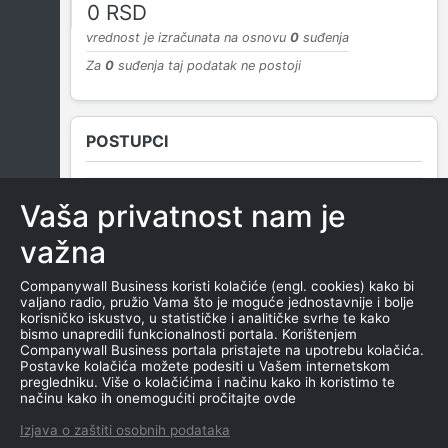
0 RSD
vrednost je izračunata na osnovu
0
suđenja
Za
0
suđenja taj podatak ne postoji
POSTUPCI
Vaša privatnost nam je
NEMA SUDSKIH OBJAVA
važna
Companywall Business koristi kolačiće (engl. cookies) kako bi
valjano radio, pružio Vama što je moguće jednostavnije i bolje
ROČIŠTA
korisničko iskustvo, u statističke i analitičke svrhe te kako
bismo unapredili funkcionalnosti portala. Korištenjem
Companywall Business portala pristajete na upotrebu kolačića.
Postavke kolačića možete podesiti u Vašem internetskom
pregledniku. Više o kolačićima i načinu kako ih koristimo te
NEMA SUDSKIH OBJAVA
načinu kako ih onemogućiti pročitajte ovde
Izjava o zaštiti osobnih podataka