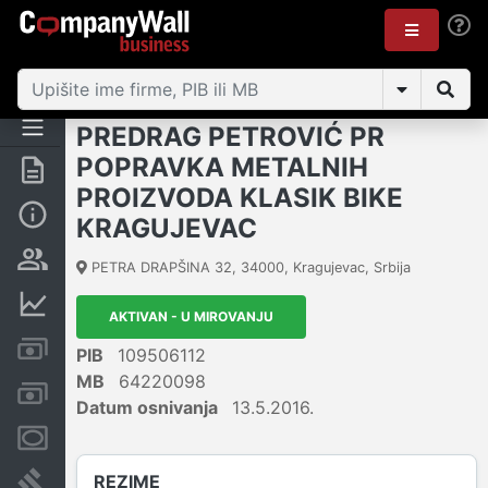
PREDRAG PETROVIĆ PR
POPRAVKA METALNIH
Rezime
PROIZVODA KLASIK BIKE
Osnovni podaci
KRAGUJEVAC
Vlasnička struktura
PETRA DRAPŠINA 32
,
34000
,
Kragujevac
,
Srbija
Finansijski podaci
AKTIVAN - U MIROVANJU
Kreditni limit kompanije
PIB
109506112
MB
64220098
Računi i blokade
Datum osnivanja
13.5.2016.
Menice i zaloge
REZIME
Sudski sporovi