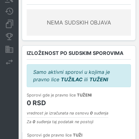
Javne nabavke
NEMA SUDSKIH OBJAVA
Dokumenti i objave
Konkurentske kompanije
Nekretnine i imovina
IZLOŽENOST PO SUDSKIM SPOROVIMA
Izvoz
Samo aktivni sporovi u kojima je
pravno lice
TUŽILAC
ili
TUŽENI
Sporovi gde je pravno lice
TUŽENI
0 RSD
vrednost je izračunata na osnovu
0
suđenja
Za
0
suđenja taj podatak ne postoji
Sporovi gde pravno lice
TUŽI