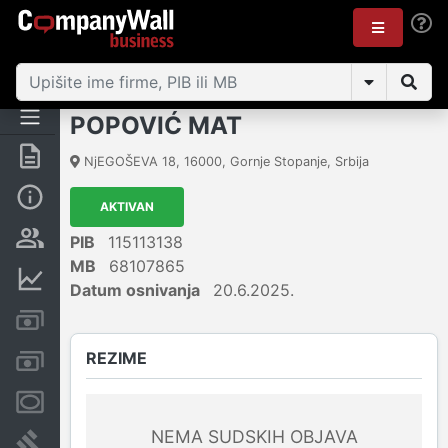
POPOVIĆ MAT
Rezime
NjEGOŠEVA 18
,
16000
,
Gornje Stopanje
,
Srbija
Osnovni podaci
AKTIVAN
Vlasnička struktura
PIB
115113138
MB
68107865
Finansijski podaci
Datum osnivanja
20.6.2025.
Kreditni limit kompanije
REZIME
Računi i blokade
Menice i zaloge
NEMA SUDSKIH OBJAVA
Sudski sporovi