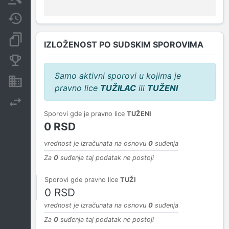
Javne nabavke
Dokumenti i objave
IZLOŽENOST PO SUDSKIM SPOROVIMA
Konkurentske kompanije
Samo aktivni sporovi u kojima je
Nekretnine i imovina
pravno lice
TUŽILAC
ili
TUŽENI
Izvoz
Sporovi gde je pravno lice
TUŽENI
0 RSD
vrednost je izračunata na osnovu
0
suđenja
Za
0
suđenja taj podatak ne postoji
Sporovi gde pravno lice
TUŽI
0 RSD
vrednost je izračunata na osnovu
0
suđenja
Za
0
suđenja taj podatak ne postoji