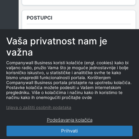
POSTUPCI
Vaša privatnost nam je
NEMA SUDSKIH OBJAVA
važna
Companywall Business koristi kolačiće (engl. cookies) kako bi
valjano radio, pružio Vama što je moguće jednostavnije i bolje
ROČIŠTA
korisničko iskustvo, u statističke i analitičke svrhe te kako
bismo unapredili funkcionalnosti portala. Korištenjem
Companywall Business portala pristajete na upotrebu kolačića.
Postavke kolačića možete podesiti u Vašem internetskom
pregledniku. Više o kolačićima i načinu kako ih koristimo te
NEMA SUDSKIH OBJAVA
načinu kako ih onemogućiti pročitajte ovde
Izjava o zaštiti osobnih podataka
Podešavanja kolačića
Prihvati
CompanyWall Business © 2026
|
Kontakt
|
Uslovi
korišćenja
|
Izjava o privatnosti