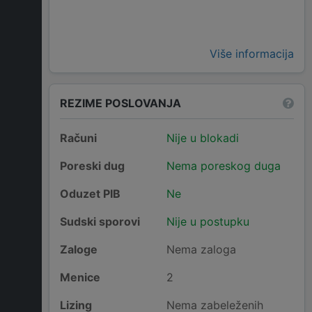
Više informacija
REZIME POSLOVANJA
Računi
Nije u blokadi
Poreski dug
Nema poreskog duga
Oduzet PIB
Ne
Sudski sporovi
Nije u postupku
Zaloge
Nema zaloga
Menice
2
Lizing
Nema zabeleženih