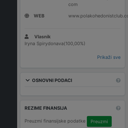
com
WEB
www.polakohedonistclub.
Vlasnik
Iryna Spirydonava(100,00%)
Prikaži sve
OSNOVNI PODACI
REZIME FINANSIJA
Preuzmi finansijske podatke
Preuzmi