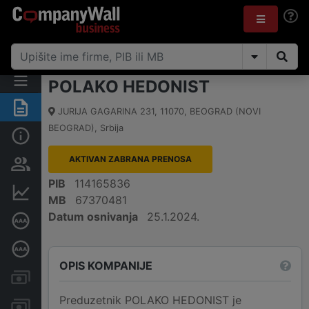
POLAKO HEDONIST
Rezime
JURIJA GAGARINA 231
,
11070
,
BEOGRAD (NOVI
BEOGRAD)
,
Srbija
Osnovni podaci
AKTIVAN ZABRANA PRENOSA
Vlasnička struktura
PIB
114165836
Finansijski podaci
MB
67370481
Datum osnivanja
25.1.2024.
Sertifikat bonitetne izvrsnosti
Dubinska bonitetna ocena
OPIS KOMPANIJE
Kreditni limit kompanije
Preduzetnik POLAKO HEDONIST je
Računi i blokade