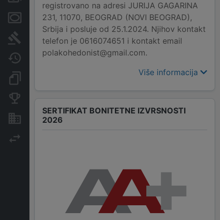
registrovano na adresi JURIJA GAGARINA
231, 11070, BEOGRAD (NOVI BEOGRAD),
Menice i zaloge
Srbija i posluje od 25.1.2024. Njihov kontakt
Sudski sporovi
telefon je 0616074651 i kontakt email
polakohedonist@gmail.com.
Javne nabavke
Više informacija
Dokumenti i objave
Konkurentske kompanije
SERTIFIKAT BONITETNE IZVRSNOSTI
Nekretnine i imovina
2026
Izvoz