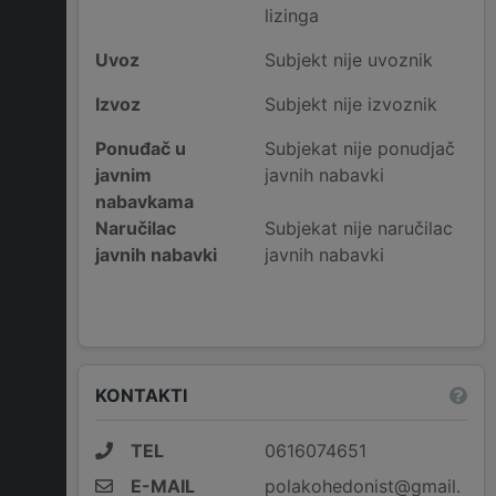
lizinga
Uvoz
Subjekt nije uvoznik
Izvoz
Subjekt nije izvoznik
Ponuđač u
Subjekat nije ponudjač
javnim
javnih nabavki
nabavkama
Naručilac
Subjekat nije naručilac
javnih nabavki
javnih nabavki
KONTAKTI
TEL
0616074651
E-MAIL
polakohedonist@gmail.