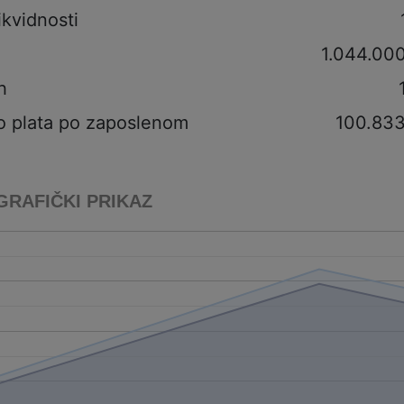
ikvidnosti
1.044.00
h
o plata po zaposlenom
100.83
GRAFIČKI PRIKAZ