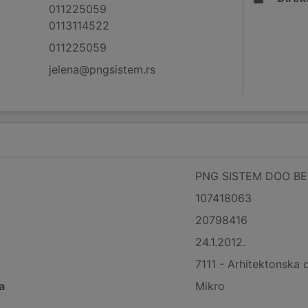
011225059
0113114522
011225059
jelena@pngsistem.rs
PNG SISTEM DOO BE
107418063
20798416
24.1.2012.
7111 - Arhitektonska 
a
Mikro