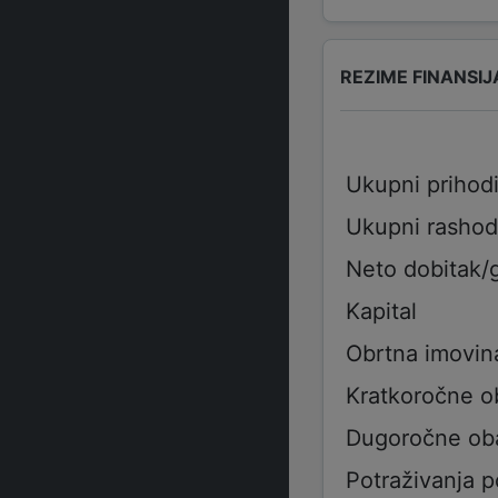
REZIME FINANSIJ
Ukupni prihod
Ukupni rashod
Neto dobitak/
Kapital
Obrtna imovin
Kratkoročne 
Dugoročne ob
Potraživanja 