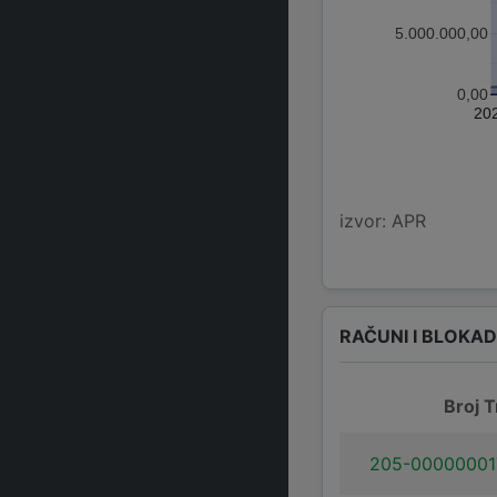
5.000.000,00
0,00
20
izvor: APR
RAČUNI I BLOKA
Broj T
205-00000001