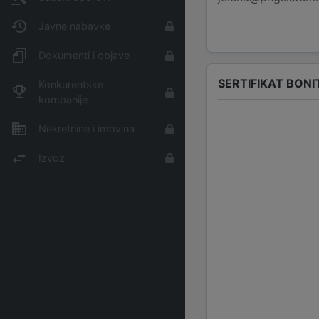
Javne nabavke
Dokumenti i objave
SERTIFIKAT BONI
Konkurentske
kompanije
Nekretnine i imovina
Izvoz