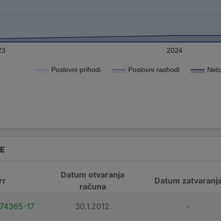
23
2024
Poslovni prihodi
Poslovni rashodi
Neto
DE
Datum otvaranja
rr
Datum zatvaranj
računa
74365-17
30.1.2012.
-