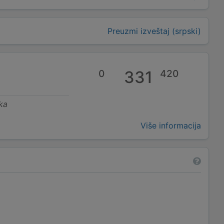
Preuzmi izveštaj (srpski)
0
331
420
ka
Više informacija