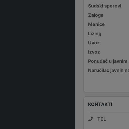
Sudski sporovi
Zaloge
Menice
Lizing
Uvoz
Izvoz
Ponuđač u javnim
Naručilac javnih n
KONTAKTI
TEL