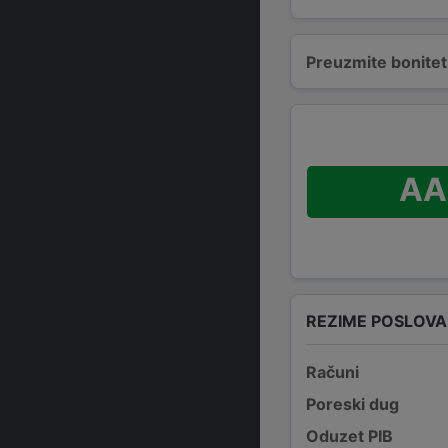
Preuzmite bonitetn
AA
REZIME POSLOV
Računi
Poreski dug
Oduzet PIB