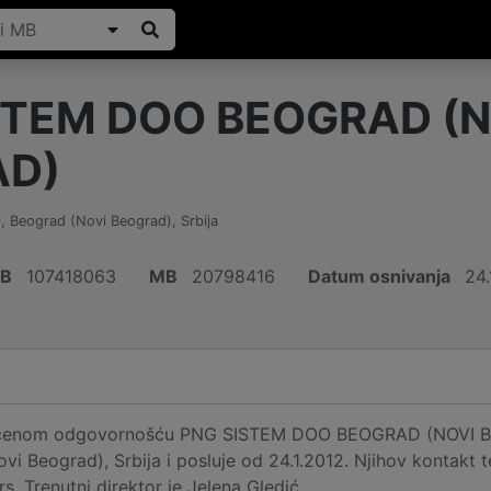
STEM DOO BEOGRAD (N
AD)
0
,
Beograd (Novi Beograd)
,
Srbija
IB
107418063
MB
20798416
Datum osnivanja
24.
ičenom odgovornošću PNG SISTEM DOO BEOGRAD (NOVI BE
vi Beograd), Srbija i posluje od 24.1.2012. Njihov kontakt 
s. Trenutni direktor je Jelena Gledić.