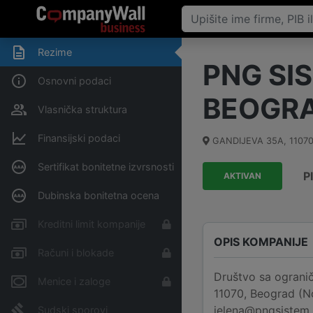
Rezime
PNG SI
Osnovni podaci
BEOGR
Vlasnička struktura
Finansijski podaci
GANDIJEVA 35A
,
1107
Sertifikat bonitetne izvrsnosti
P
AKTIVAN
Dubinska bonitetna ocena
Kreditni limit kompanije
OPIS KOMPANIJE
Računi i blokade
Društvo sa ogran
Menice i zaloge
11070, Beograd (No
jelena@pngsistem.r
Sudski sporovi