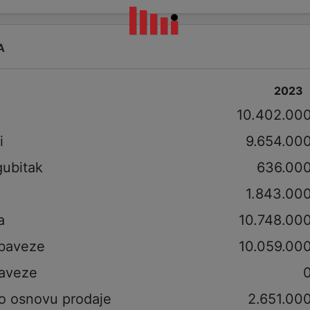
A
2023
i
10.402.00
i
9.654.00
gubitak
636.00
1.843.00
a
10.748.00
obaveze
10.059.00
aveze
po osnovu prodaje
2.651.00