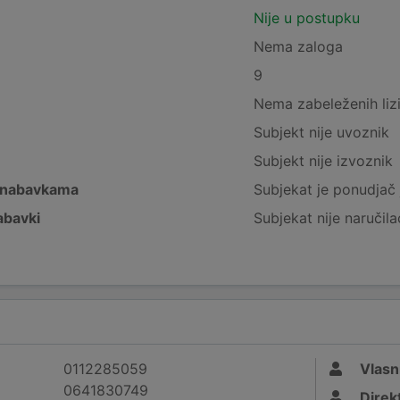
Nije u postupku
Nema zaloga
9
Nema zabeleženih liz
Subjekt nije uvoznik
Subjekt nije izvoznik
 nabavkama
Subjekat je ponudjač 
abavki
Subjekat nije naručila
0112285059
Vlasn
0641830749
Direk