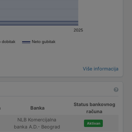
2025
 dobitak
Neto gubitak
Više informacija
Status bankovnog
a
Banka
računa
NLB Komercijalna
Aktivan
banka A.D.- Beograd