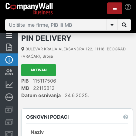
PIN DELIVERY
Rezime
BULEVAR KRALjA ALEKSANDRA 122
,
11118
,
BEOGRAD
(VRAČAR)
,
Srbija
Osnovni podaci
AKTIVAN
Vlasnička struktura
PIB
115117506
Finansijski podaci
MB
22115812
Datum osnivanja
24.6.2025.
Dubinska bonitetna ocena
Kreditni limit kompanije
OSNOVNI PODACI
Računi i blokade
Naziv
Menice i zaloge