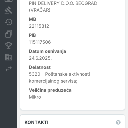
PIN DELIVERY D.O.O. BEOGRAD
(VRAČAR)
Sudski sporovi
MB
Javne nabavke
22115812
Dokumenti i objave
PIB
115117506
Konkurentske kompanije
Datum osnivanja
Nekretnine i imovina
24.6.2025.
Delatnost
Izvoz
5320 - Poštanske aktivnosti
komercijalnog servisa;
Veličina preduzeća
Mikro
Leaflet
|
© OpenStreetMap contributors
KONTAKTI