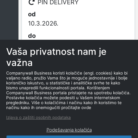
PIN DELIVERY
10.3.2026.
-
Vaša privatnost nam je
važna
PIN DELIVERY D.O.O.
Companywall Business koristi kolačiće (engl. cookies) kako bi
valjano radio, pružio Vama što je moguće jednostavnije i bolje
korisničko iskustvo, u statističke i analitičke svrhe te kako
od osnivanja
bismo unapredili funkcionalnosti portala. Korištenjem
Companywall Business portala pristajete na upotrebu kolačića.
Postavke kolačića možete podesiti u Vašem internetskom
pregledniku. Više o kolačićima i načinu kako ih koristimo te
načinu kako ih onemogućiti pročitajte ovde
10.3.2026.
Izjava o zaštiti osobnih podataka
Podešavanja kolačića