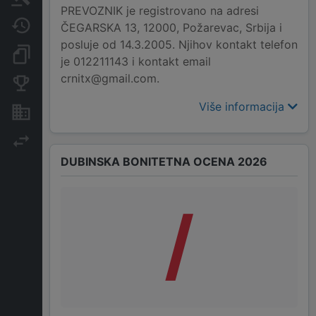
PREVOZNIK je registrovano na adresi
Javne nabavke
ČEGARSKA 13, 12000, Požarevac, Srbija i
posluje od 14.3.2005. Njihov kontakt telefon
Dokumenti i objave
je 012211143 i kontakt email
crnitx@gmail.com.
Konkurentske kompanije
Više informacija
Nekretnine i imovina
Izvoz
DUBINSKA BONITETNA OCENA 2026
/