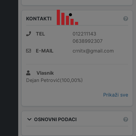
KONTAKTI
TEL
012211143
0638992307
E-MAIL
crnitx@gmail.com
Vlasnik
Dejan Petrović(100,00%)
Prikaži sve
OSNOVNI PODACI