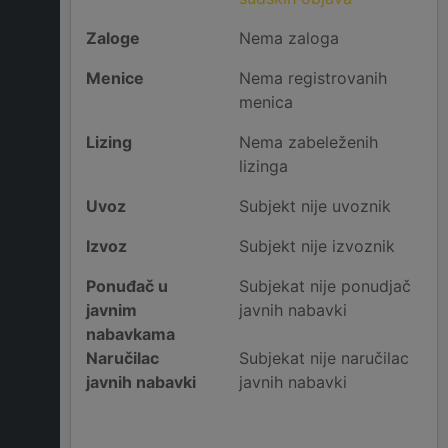
Zaloge
Nema zaloga
Menice
Nema registrovanih
menica
Lizing
Nema zabeleženih
lizinga
Uvoz
Subjekt nije uvoznik
Izvoz
Subjekt nije izvoznik
Ponuđač u
Subjekat nije ponudjač
javnim
javnih nabavki
nabavkama
Naručilac
Subjekat nije naručilac
javnih nabavki
javnih nabavki