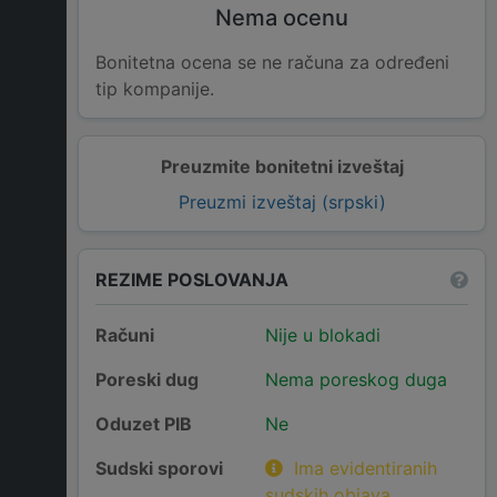
Nema ocenu
Bonitetna ocena se ne računa za određeni
tip kompanije.
Preuzmite bonitetni izveštaj
Preuzmi izveštaj (srpski)
REZIME POSLOVANJA
Računi
Nije u blokadi
Poreski dug
Nema poreskog duga
Oduzet PIB
Ne
Sudski sporovi
Ima evidentiranih
sudskih objava