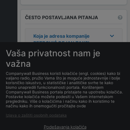
ČESTO POSTAVLJANA PITANJA
Koja je adresa kompanije
PETROVIĆ DEJAN TAKSI
PREVOZNIK
?
Vaša privatnost nam je
važna
Koji je kontakt kompanije
PETROVIĆ DEJAN TAKSI
Companywall Business koristi kolačiće (engl. cookies) kako bi
valjano radio, pružio Vama što je moguće jednostavnije i bolje
PREVOZNIK
?
korisničko iskustvo, u statističke i analitičke svrhe te kako
bismo unapredili funkcionalnosti portala. Korištenjem
Companywall Business portala pristajete na upotrebu kolačića.
Koji je datum osnivanja
Postavke kolačića možete podesiti u Vašem internetskom
kompanije
PETROVIĆ DEJAN
pregledniku. Više o kolačićima i načinu kako ih koristimo te
načinu kako ih onemogućiti pročitajte ovde
TAKSI PREVOZNIK
?
Izjava o zaštiti osobnih podataka
Podešavanja kolačića