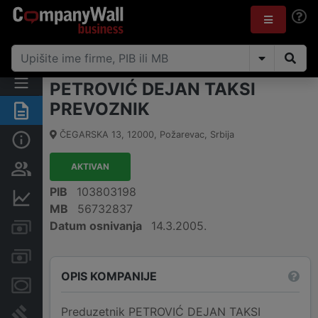
PETROVIĆ DEJAN TAKSI
PREVOZNIK
Rezime
ČEGARSKA 13
,
12000
,
Požarevac
,
Srbija
Osnovni podaci
AKTIVAN
Vlasnička struktura
PIB
103803198
Finansijski podaci
MB
56732837
Datum osnivanja
14.3.2005.
Kreditni limit kompanije
Računi i blokade
OPIS KOMPANIJE
Menice i zaloge
Preduzetnik PETROVIĆ DEJAN TAKSI
Sudski sporovi