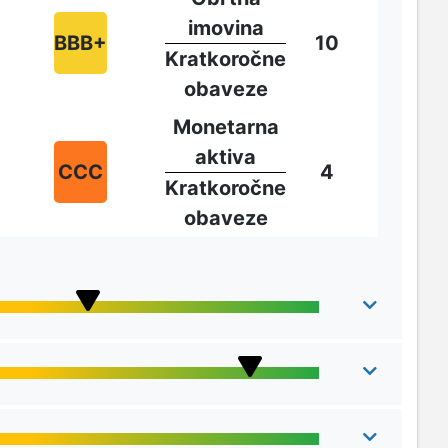
imovina
BBB+
10
Kratkoročne
obaveze
Monetarna
aktiva
CCC
4
Kratkoročne
obaveze