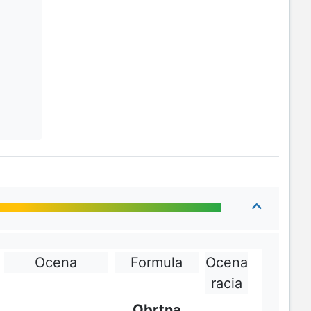
Ocena
Formula
Ocena
racia
Obrtna