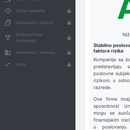
Javne nabavke
Dokumenti i objave
Niž
Konkurentske
kompanije
Stabilno poslov
faktore rizika
Nekretnine i imovina
Kompanije sa b
Izvoz
predstavljaju 
poslovne subjek
rizikom u odno
razrede.
Ove firme imaj
sposobnost izm
mogu se suoča
finansijskim osc
u poslovanju. 