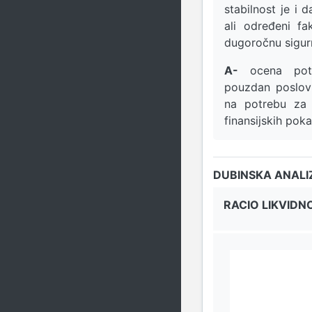
stabilnost je i 
ali određeni fa
dugoročnu sigur
A-
ocena potv
pouzdan poslovn
na potrebu za 
finansijskih pok
DUBINSKA ANALI
RACIO LIKVIDN