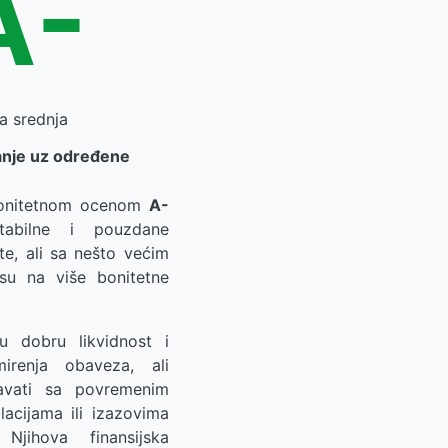
A-
a srednja
anje uz određene
onitetnom ocenom
A-
stabilne i pouzdane
te, ali sa nešto većim
su na više bonitetne
u dobru likvidnost i
irenja obaveza, ali
vati sa povremenim
ilacijama ili izazovima
Njihova finansijska