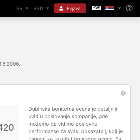
SR
RSD
Prijava
.6.2006.
Dubinska bonitetna ocena je detaljniji
uvid u poslovanje kompanije, gde
možemo da vidimo poslovne
420
performanse za svaki pokazatelj, koji je
osnova za rezultat bonitetne ocene. Sa