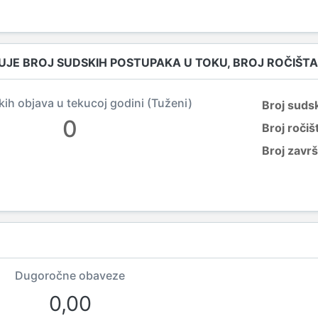
UJE BROJ SUDSKIH POSTUPAKA U TOKU, BROJ ROČIŠTA
kih objava u tekucoj godini (Tuženi)
Broj suds
0
Broj ročiš
Broj zavr
Dugoročne obaveze
0,00