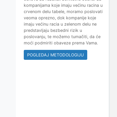
kompanijama koje imaju većinu racina u
crvenom delu tabele, moramo poslovati
veoma oprezno, dok kompanije koje
imaju većinu racia u zelenom delu ne
predstavljaju bezbedni rizik u
poslovanju, te možemo tumačiti, da će
moći podmiriti obaveze prema Vama.
POGLEDAJ METODOLOGIJU