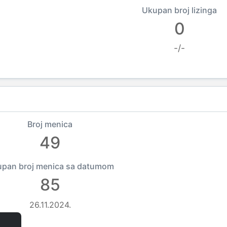
Ukupan broj lizinga
0
-/-
Broj menica
49
pan broj menica sa datumom
85
26.11.2024.