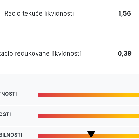
Racio tekuće likvidnosti
1,56
acio redukovane likvidnosti
0,39
TNOSTI
OSTI
BILNOSTI