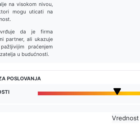
dalje na visokom nivou,
ktori mogu uticati na
nost.
rđuje da je firma
i partner, ali ukazuje
pažljivijim praćenjem
azatelja u budućnosti.
ZA POSLOVANJA
OSTI
Vrednost