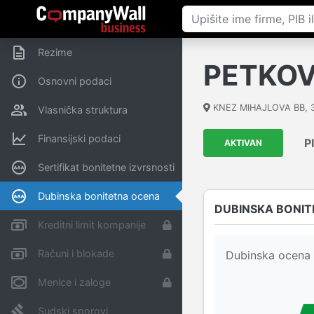
Rezime
PETKOV
Osnovni podaci
KNEZ MIHAJLOVA BB
,
Vlasnička struktura
Finansijski podaci
P
AKTIVAN
Sertifikat bonitetne izvrsnosti
Dubinska bonitetna ocena
DUBINSKA BONIT
Kreditni limit kompanije
Računi i blokade
Dubinska ocena 
Menice i zaloge
Sudski sporovi