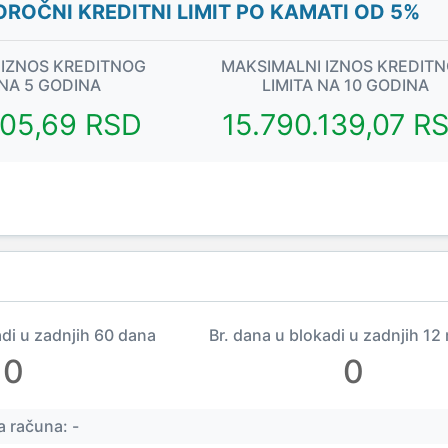
ROČNI KREDITNI LIMIT PO KAMATI OD 5%
 IZNOS KREDITNOG
MAKSIMALNI IZNOS KREDIT
 NA 5 GODINA
LIMITA NA 10 GODINA
805,69 RSD
15.790.139,07 R
adi u zadnjih 60 dana
Br. dana u blokadi u zadnjih 12
0
0
 računa: -