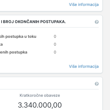
Više informacija
 I BROJ OKONČANIH POSTUPAKA.
kih postupka u toku
0
ta
0
šenih postupka
0
Više informacija
Kratkoročne obaveze
3.340.000,00