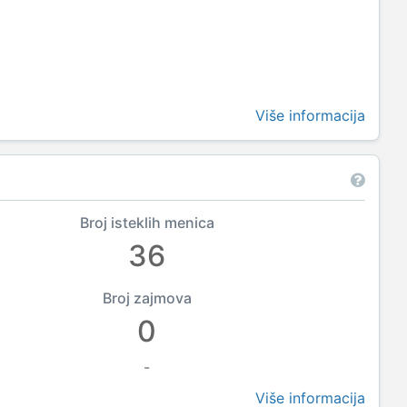
Više informacija
Broj isteklih menica
36
Broj zajmova
0
-
Više informacija