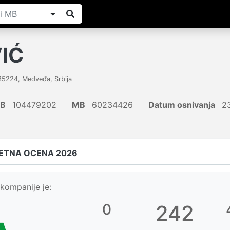
IĆ
35224
,
Medveđa
,
Srbija
IB
104479202
MB
60234426
Datum osnivanja
23
ETNA OCENA 2026
kompanije je:
0
242