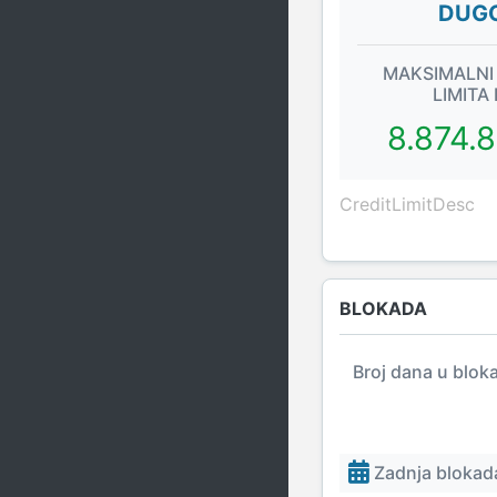
DUGO
MAKSIMALNI
LIMITA
8.874.
CreditLimitDesc
BLOKADA
Broj dana u blok
Zadnja blokada