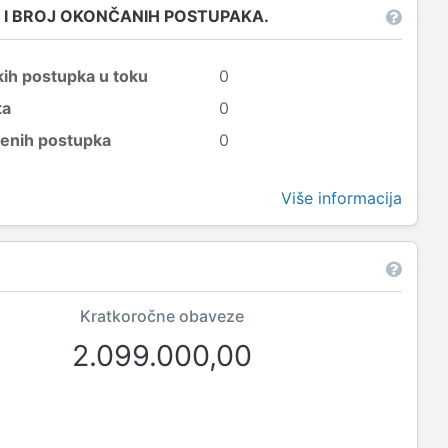
 I BROJ OKONČANIH POSTUPAKA.
kih postupka u toku
0
ta
0
šenih postupka
0
Više informacija
Kratkoročne obaveze
2.099.000,00