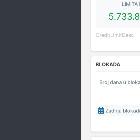
LIMITA
5.733.
CreditLimitDesc
BLOKADA
Broj dana u blok
Zadnja blokada