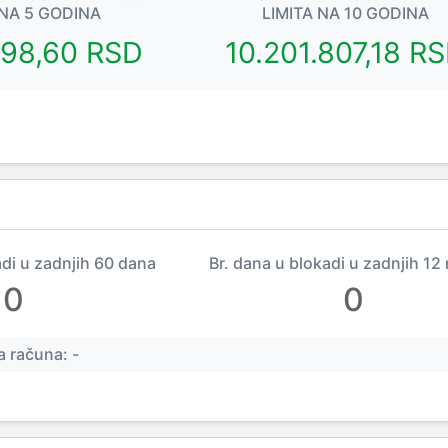
 NA 5 GODINA
LIMITA NA 10 GODINA
898,60 RSD
10.201.807,18 R
adi u zadnjih 60 dana
Br. dana u blokadi u zadnjih 12
0
0
 računa: -