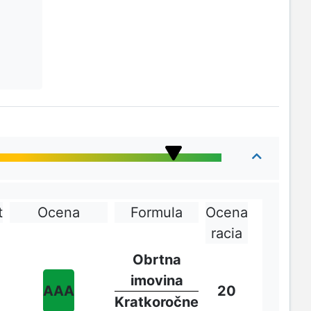
t
Ocena
Formula
Ocena
racia
Obrtna
imovina
AAA
20
Kratkoročne