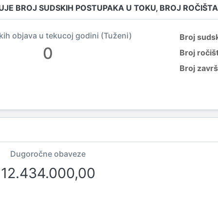
UJE BROJ SUDSKIH POSTUPAKA U TOKU, BROJ ROČIŠTA
kih objava u tekucoj godini (Tuženi)
Broj suds
0
Broj ročiš
Broj zavr
Dugoročne obaveze
12.434.000,00