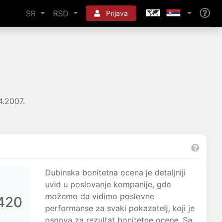
SR
RSD
Prijava
4.2007.
Dubinska bonitetna ocena je detaljniji
uvid u poslovanje kompanije, gde
možemo da vidimo poslovne
420
performanse za svaki pokazatelj, koji je
osnova za rezultat bonitetne ocene. Sa