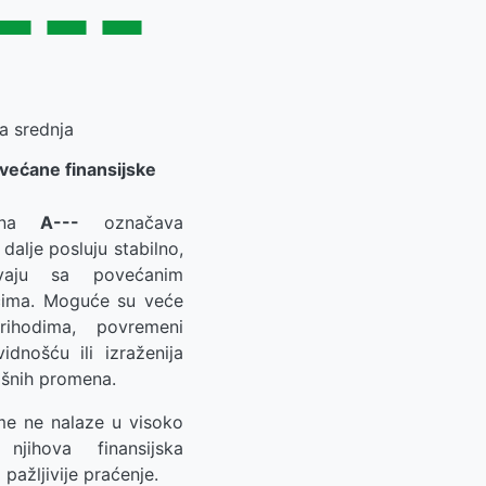
---
a srednja
ovećane finansijske
cena
A---
označava
dalje posluju stabilno,
vaju sa povećanim
zicima. Moguće su veće
rihodima, povremeni
idnošću ili izraženija
išnih promena.
me ne nalaze u visoko
 njihova finansijska
 pažljivije praćenje.