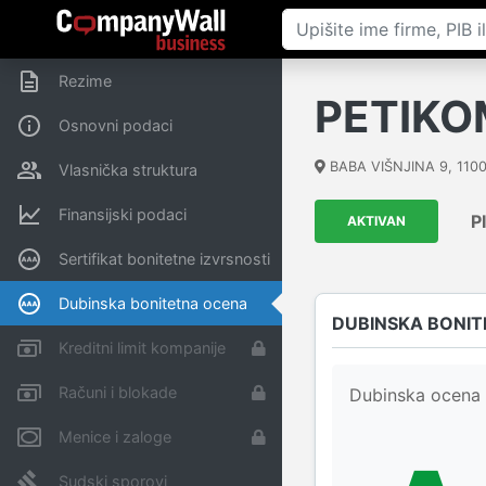
Rezime
PETIKO
Osnovni podaci
BABA VIŠNJINA 9
,
110
Vlasnička struktura
Finansijski podaci
P
AKTIVAN
Sertifikat bonitetne izvrsnosti
Dubinska bonitetna ocena
DUBINSKA BONIT
Kreditni limit kompanije
Računi i blokade
Dubinska ocena 
Menice i zaloge
Sudski sporovi