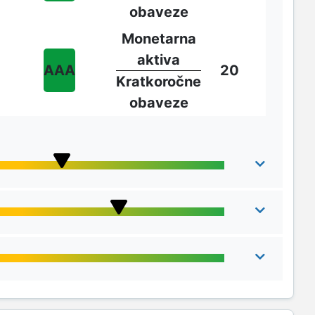
obaveze
Monetarna
aktiva
AAA
20
Kratkoročne
obaveze