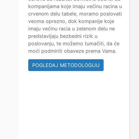
kompanijama koje imaju većinu racina u
crvenom delu tabele, moramo poslovati
veoma oprezno, dok kompanije koje
imaju većinu racia u zelenom delu ne
predstavljaju bezbedni rizik u
poslovanju, te možemo tumačiti, da će
moći podmiriti obaveze prema Vama.
POGLEDAJ METODOLOGIJU