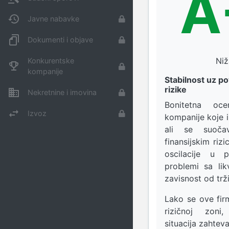
A
Javne nabavke
Dokumenti i objave
Niž
Konkurentske
kompanije
Stabilnost uz p
rizike
Nekretnine i imovina
Bonitetna o
Izvoz
kompanije koje i 
ali se suoča
finansijskim ri
oscilacije u p
problemi sa likv
zavisnost od trž
Lako se ove fir
rizičnoj zoni,
situacija zahteva