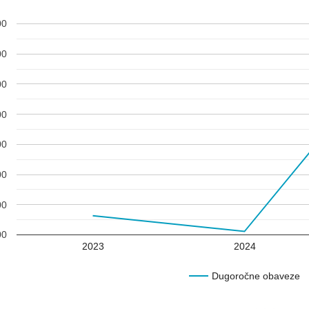
00
00
00
00
00
00
00
00
2023
2024
Dugoročne obaveze