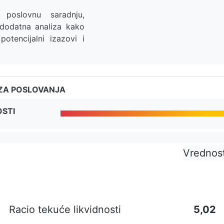
poslovnu saradnju,
 dodatna analiza kako
potencijalni izazovi i
ZA POSLOVANJA
OSTI
Vrednos
Racio tekuće likvidnosti
5,02