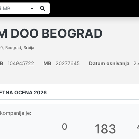
M DOO BEOGRAD
00
,
Beograd
,
Srbija
IB
104945722
MB
20277645
Datum osnivanja
2.
ETNA OCENA 2026
kompanije je:
0
183