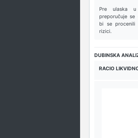
Pre ulaska u 
preporučuje se
bi se procenili 
rizici.
DUBINSKA ANALI
RACIO LIKVIDN