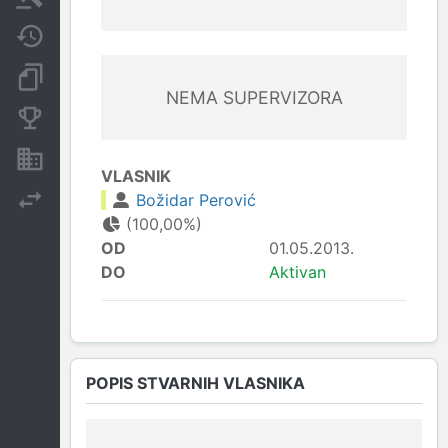
Javne nabavke
Dokumenti i objave
NEMA SUPERVIZORA
Konkurentske kompanije
Nekretnine i imovina
VLASNIK
Božidar Perović
Izvoz
(100,00%)
OD
01.05.2013.
DO
Aktivan
POPIS STVARNIH VLASNIKA