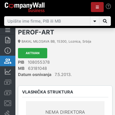
PEROF-ART
Rezime
BAKAL MILOSAVA BB
,
15300
,
Loznica
,
Srbija
Osnovni podaci
AKTIVAN
Vlasnička struktura
PIB
108055378
MB
63181048
Finansijski podaci
Datum osnivanja
7.5.2013.
Kreditni limit kompanije
VLASNIČKA STRUKTURA
Računi i blokade
Menice i zaloge
NEMA DIREKTORA
Sudski sporovi