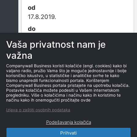
17.8.2019.
-
Vaša privatnost nam je
važna
MOS +
Companywall Business koristi kolačiće (engl. cookies) kako bi
valjano radio, pružio Vama što je moguće jednostavnije i bolje
korisničko iskustvo, u statističke i analitičke svrhe te kako
od osnivanja
bismo unapredili funkcionalnosti portala. Korištenjem
Companywall Business portala pristajete na upotrebu kolačića.
Postavke kolačića možete podesiti u Vašem internetskom
pregledniku. Više o kolačićima i načinu kako ih koristimo te
načinu kako ih onemogućiti pročitajte ovde
17.8.2019.
Izjava o zaštiti osobnih podataka
Podešavanja kolačića
Prihvati
CompanyWall Business © 2026
|
Kontakt
|
Uslovi