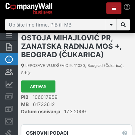
OSTOJA MIHAJLOVIĆ PR,
ZANATSKA RADNJA MOS +,
Rezime
BEOGRAD (ČUKARICA)
Osnovni podaci
LEPOSAVE VUJOŠEVIĆ 9
,
11030
,
Beograd (Čukarica)
,
Vlasnička struktura
Srbija
Finansijski podaci
AKTIVAN
Kreditni limit kompanije
PIB
106017959
MB
61733612
Računi i blokade
Datum osnivanja
17.3.2009.
Menice i zaloge
OSNOVNI PODACI
Sudski sporovi