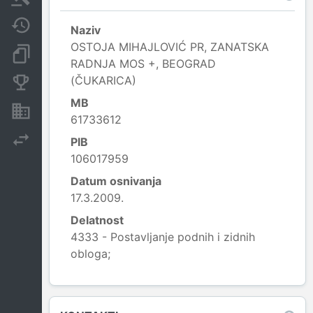
Javne nabavke
Naziv
OSTOJA MIHAJLOVIĆ PR, ZANATSKA
Dokumenti i objave
RADNJA MOS +, BEOGRAD
(ČUKARICA)
Konkurentske kompanije
MB
Nekretnine i imovina
61733612
Izvoz
PIB
106017959
Datum osnivanja
17.3.2009.
Delatnost
4333 - Postavljanje podnih i zidnih
obloga;
Leaflet
|
© OpenStreetMap contributors