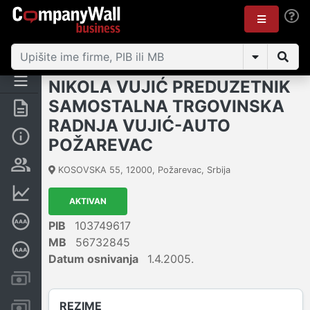
NIKOLA VUJIĆ PREDUZETNIK
SAMOSTALNA TRGOVINSKA
Rezime
RADNJA VUJIĆ-AUTO
Osnovni podaci
POŽAREVAC
Vlasnička struktura
KOSOVSKA 55
,
12000
,
Požarevac
,
Srbija
Finansijski podaci
AKTIVAN
Sertifikat bonitetne izvrsnosti
PIB
103749617
MB
56732845
Dubinska bonitetna ocena
Datum osnivanja
1.4.2005.
Kreditni limit kompanije
REZIME
Računi i blokade