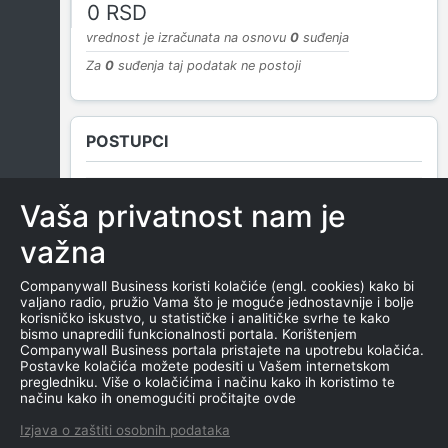
0 RSD
vrednost je izračunata na osnovu
0
suđenja
Za
0
suđenja taj podatak ne postoji
POSTUPCI
Vaša privatnost nam je
NEMA SUDSKIH OBJAVA
važna
Companywall Business koristi kolačiće (engl. cookies) kako bi
valjano radio, pružio Vama što je moguće jednostavnije i bolje
ROČIŠTA
korisničko iskustvo, u statističke i analitičke svrhe te kako
bismo unapredili funkcionalnosti portala. Korištenjem
Companywall Business portala pristajete na upotrebu kolačića.
Postavke kolačića možete podesiti u Vašem internetskom
pregledniku. Više o kolačićima i načinu kako ih koristimo te
NEMA SUDSKIH OBJAVA
načinu kako ih onemogućiti pročitajte ovde
Izjava o zaštiti osobnih podataka