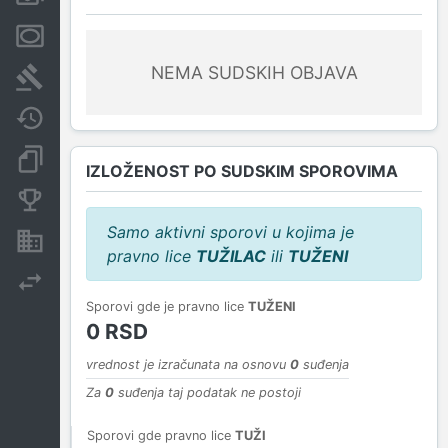
Menice i zaloge
NEMA SUDSKIH OBJAVA
Sudski sporovi
Javne nabavke
Dokumenti i objave
IZLOŽENOST PO SUDSKIM SPOROVIMA
Konkurentske kompanije
Samo aktivni sporovi u kojima je
Nekretnine i imovina
pravno lice
TUŽILAC
ili
TUŽENI
Izvoz
Sporovi gde je pravno lice
TUŽENI
0 RSD
vrednost je izračunata na osnovu
0
suđenja
Za
0
suđenja taj podatak ne postoji
Sporovi gde pravno lice
TUŽI