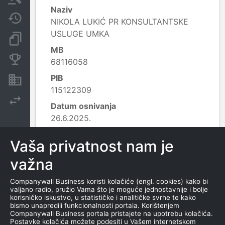
Naziv
Javne nabavke
NIKOLA LUKIĆ PR KONSULTANTSKE
USLUGE UMKA
Dokumenti i objave
MB
Konkurentske kompanije
68116058
PIB
Nekretnine i imovina
115122309
Izvoz
Datum osnivanja
26.6.2025.
Delatnost
Vaša privatnost nam je
7022 - Konsultantske aktivnosti u vezi s
poslovanjem i ostalim upravljanjem;
važna
Leaflet
|
© OpenStreetMap contributors
Companywall Business koristi kolačiće (engl. cookies) kako bi
valjano radio, pružio Vama što je moguće jednostavnije i bolje
korisničko iskustvo, u statističke i analitičke svrhe te kako
KONTAKTI
bismo unapredili funkcionalnosti portala. Korištenjem
Companywall Business portala pristajete na upotrebu kolačića.
Postavke kolačića možete podesiti u Vašem internetskom