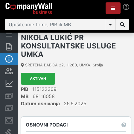
NIKOLA LUKIĆ PR
KONSULTANTSKE USLUGE
Rezime
UMKA
Osnovni podaci
SRETENA BABIĆA 22
,
11260
,
UMKA
,
Srbija
Vlasnička struktura
AKTIVAN
Finansijski podaci
PIB
115122309
Kreditni limit kompanije
MB
68116058
Datum osnivanja
26.6.2025.
Računi i blokade
Menice i zaloge
OSNOVNI PODACI
Sudski sporovi