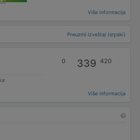
Više informacija
Preuzmi izveštaj (srpski)
0
339
420
ka
Više informacija