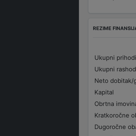
REZIME FINANSIJ
Ukupni prihod
Ukupni rashod
Neto dobitak/
Kapital
Obrtna imovin
Kratkoročne 
Dugoročne ob