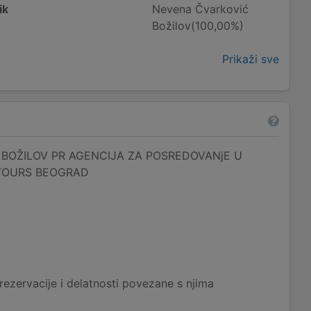
ik
Nevena Čvarković
Božilov(100,00%)
Prikaži sve
BOŽILOV PR AGENCIJA ZA POSREDOVANjE U
TOURS BEOGRAD
rezervacije i delatnosti povezane s njima