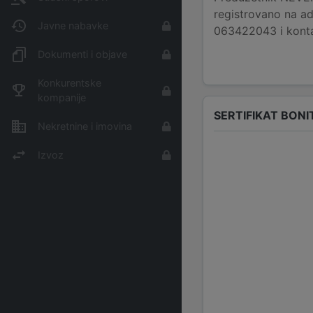
registrovano na ad
Javne nabavke
063422043 i konta
Dokumenti i objave
Konkurentske
kompanije
SERTIFIKAT BONI
Nekretnine i imovina
Izvoz