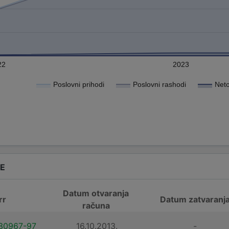
22
2023
Poslovni prihodi
Poslovni rashodi
Neto
DE
Datum otvaranja
rr
Datum zatvaranj
računa
30967-97
16.10.2013.
-