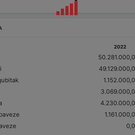
A
2022
i
50.281.000,
i
49.129.000,
gubitak
1.152.000,
3.069.000,
a
4.230.000,
obaveze
1.161.000,
aveze
0,