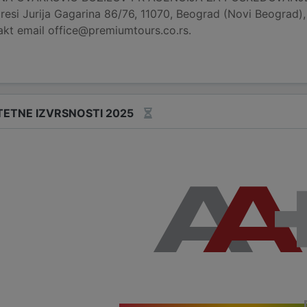
resi Jurija Gagarina 86/76, 11070, Beograd (Novi Beograd), S
kt email office@premiumtours.co.rs.
TETNE IZVRSNOSTI 2025