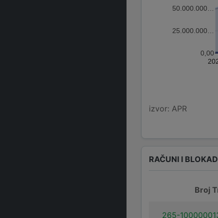
50.000.000…
25.000.000…
0,00
20
izvor: APR
RAČUNI I BLOKA
Broj T
265-10000001