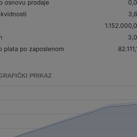
po osnovu prodaje
0,
ikvidnosti
3,
1.152.000,
h
3,
o plata po zaposlenom
82.111,
GRAFIČKI PRIKAZ