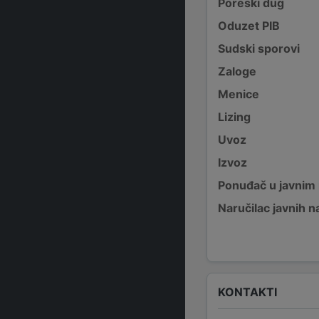
Poreski dug
Oduzet PIB
Sudski sporovi
Zaloge
Menice
Lizing
Uvoz
Izvoz
Ponuđač u javnim
Naručilac javnih n
KONTAKTI