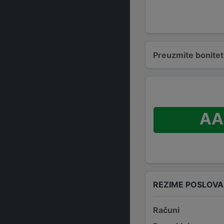
Preuzmite bonitetn
AA
REZIME POSLOV
Računi