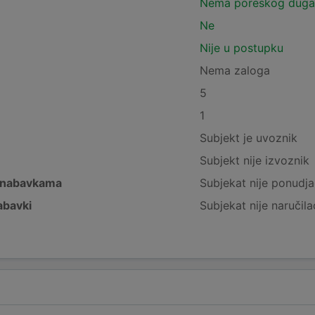
Nema poreskog duga
Ne
Nije u postupku
Nema zaloga
5
1
Subjekt je uvoznik
Subjekt nije izvoznik
 nabavkama
Subjekat nije ponudja
abavki
Subjekat nije naručila