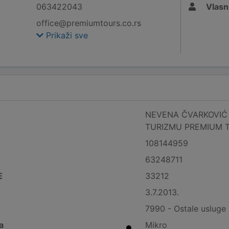
063422043
Vlasn
office@premiumtours.co.rs
Prikaži sve
NEVENA ČVARKOVIĆ 
TURIZMU PREMIUM 
108144959
63248711
E
33212
3.7.2013.
7990 - Ostale usluge 
a
Mikro