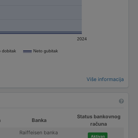
2024
 dobitak
Neto gubitak
Više informacija
Status bankovnog
a
Banka
računa
Raiffeisen banka
Aktivan