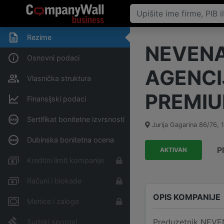
Rezime
NEVENA
Osnovni podaci
AGENCI
Vlasnička struktura
PREMIU
Finansijski podaci
Sertifikat bonitetne izvrsnosti
Jurija Gagarina 86/76
,
Dubinska bonitetna ocena
P
AKTIVAN
Kreditni limit kompanije
Računi i blokade
OPIS KOMPANIJE
Menice i zaloge
Preduzetnik NEV
Sudski sporovi