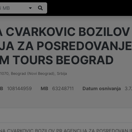
 CVARKOVIC BOZILOV
JA ZA POSREDOVANJE
M TOURS BEOGRAD
11070
,
Beograd (Novi Beograd)
,
Srbija
IB
108144959
MB
63248711
Datum osnivanja
3.7
ENA CVARKOVIC BOZILOV PR AGENCIJA ZA POSREDOVAN