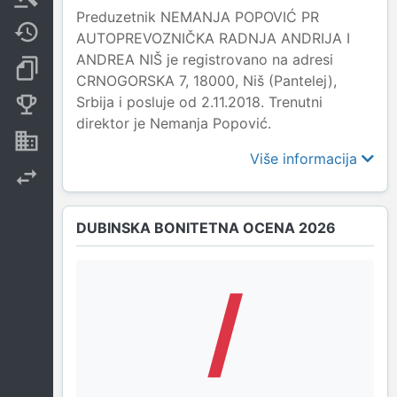
Preduzetnik NEMANJA POPOVIĆ PR
Javne nabavke
AUTOPREVOZNIČKA RADNJA ANDRIJA I
ANDREA NIŠ je registrovano na adresi
Dokumenti i objave
CRNOGORSKA 7, 18000, Niš (Pantelej),
Srbija i posluje od 2.11.2018. Trenutni
Konkurentske kompanije
direktor je Nemanja Popović.
Nekretnine i imovina
Više informacija
Izvoz
DUBINSKA BONITETNA OCENA 2026
/