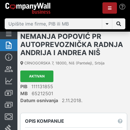
NEMANJA POPOVIĆ PR
AUTOPREVOZNIČKA RADNJA
Rezime
ANDRIJA I ANDREA NIŠ
Osnovni podaci
CRNOGORSKA 7
,
18000
,
Niš (Pantelej)
,
Srbija
Vlasnička struktura
AKTIVAN
Finansijski podaci
PIB
111131855
Kreditni limit kompanije
MB
65212501
Datum osnivanja
2.11.2018.
Računi i blokade
Menice i zaloge
OPIS KOMPANIJE
Sudski sporovi