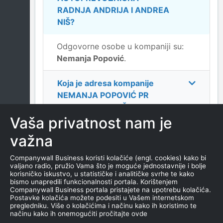
RADNJA ANDRIJA I ANDREA
NIŠ
?
Odgovorne osobe u kompaniji su:
Nemanja Popović
.
Koja je adresa kompanije
NEMANJA POPOVIĆ PR
AUTOPREVOZNIČKA
Vaša privatnost nam je
RADNJA ANDRIJA I ANDREA
NIŠ
?
važna
Koji je datum osnivanja
Companywall Business koristi kolačiće (engl. cookies) kako bi
valjano radio, pružio Vama što je moguće jednostavnije i bolje
kompanije
NEMANJA
korisničko iskustvo, u statističke i analitičke svrhe te kako
POPOVIĆ PR
bismo unapredili funkcionalnosti portala. Korištenjem
Companywall Business portala pristajete na upotrebu kolačića.
AUTOPREVOZNIČKA
Postavke kolačića možete podesiti u Vašem internetskom
RADNJA ANDRIJA I ANDREA
pregledniku. Više o kolačićima i načinu kako ih koristimo te
načinu kako ih onemogućiti pročitajte ovde
NIŠ
?