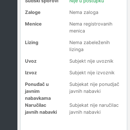
Sudski sporovi
Nije u postupku
Zaloge
Nema zaloga
Menice
Nema registrovanih
menica
Lizing
Nema zabeleženih
lizinga
Uvoz
Subjekt nije uvoznik
Izvoz
Subjekt nije izvoznik
Ponuđač u
Subjekat nije ponudjač
javnim
javnih nabavki
nabavkama
Naručilac
Subjekat nije naručilac
javnih nabavki
javnih nabavki