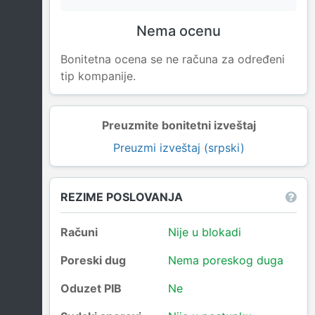
Nema ocenu
Bonitetna ocena se ne računa za određeni
tip kompanije.
Preuzmite bonitetni izveštaj
Preuzmi izveštaj (srpski)
REZIME POSLOVANJA
Računi
Nije u blokadi
Poreski dug
Nema poreskog duga
Oduzet PIB
Ne