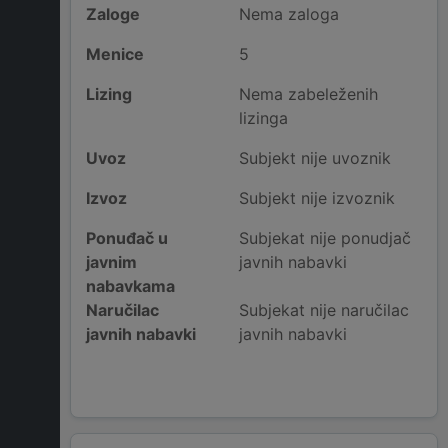
Zaloge
Nema zaloga
Menice
5
Lizing
Nema zabeleženih
lizinga
Uvoz
Subjekt nije uvoznik
Izvoz
Subjekt nije izvoznik
Ponuđač u
Subjekat nije ponudjač
javnim
javnih nabavki
nabavkama
Naručilac
Subjekat nije naručilac
javnih nabavki
javnih nabavki