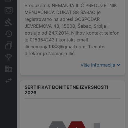
Preduzetnik NEMANJA ILIĆ PREDUZETNIK
Menice i zaloge
MENJAČNICA DUKAT 88 ŠABAC je
registrovano na adresi GOSPODAR
Sudski sporovi
JEVREMOVA 43, 15000, Šabac, Srbija i
posluje od 24.7.2014. Njihov kontakt telefon
Javne nabavke
je 015354243 i kontakt email
Dokumenti i objave
ilicnemanja1988@gmail.com. Trenutni
direktor je Nemanja Ilić.
Konkurentske kompanije
Više informacija
Nekretnine i imovina
Izvoz
SERTIFIKAT BONITETNE IZVRSNOSTI
2026