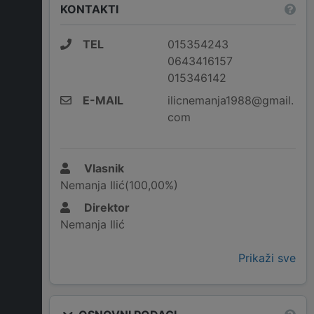
KONTAKTI
TEL
015354243
0643416157
015346142
E-MAIL
ilicnemanja1988@gmail.
com
Vlasnik
Nemanja Ilić(100,00%)
Direktor
Nemanja Ilić
Prikaži sve