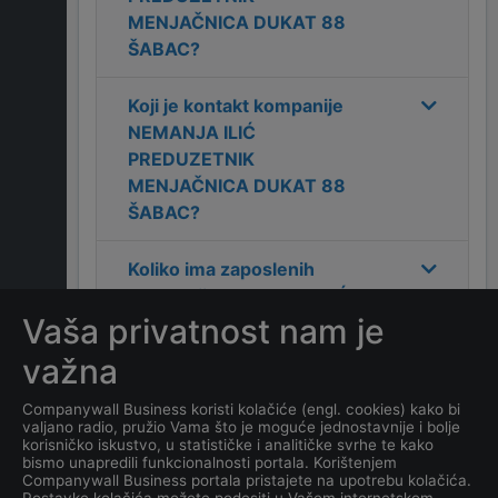
MENJAČNICA DUKAT 88
ŠABAC
?
Koji je kontakt kompanije
NEMANJA ILIĆ
PREDUZETNIK
MENJAČNICA DUKAT 88
ŠABAC
?
Koliko ima zaposlenih
kompanija
NEMANJA ILIĆ
Vaša privatnost nam je
PREDUZETNIK
MENJAČNICA DUKAT 88
važna
ŠABAC
?
Companywall Business koristi kolačiće (engl. cookies) kako bi
valjano radio, pružio Vama što je moguće jednostavnije i bolje
Koji je datum osnivanja
korisničko iskustvo, u statističke i analitičke svrhe te kako
kompanije
NEMANJA ILIĆ
bismo unapredili funkcionalnosti portala. Korištenjem
Companywall Business portala pristajete na upotrebu kolačića.
PREDUZETNIK