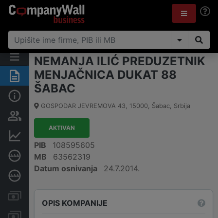
NEMANJA ILIĆ PREDUZETNIK
MENJAČNICA DUKAT 88
Rezime
ŠABAC
Osnovni podaci
GOSPODAR JEVREMOVA 43
,
15000
,
Šabac
,
Srbija
Vlasnička struktura
AKTIVAN
Finansijski podaci
PIB
108595605
Sertifikat bonitetne izvrsnosti
MB
63562319
Datum osnivanja
24.7.2014.
Dubinska bonitetna ocena
Kreditni limit kompanije
OPIS KOMPANIJE
Računi i blokade