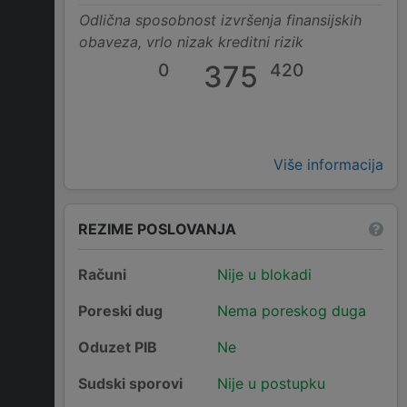
Odlična sposobnost izvršenja finansijskih
obaveza, vrlo nizak kreditni rizik
0
375
420
Više informacija
REZIME POSLOVANJA
Računi
Nije u blokadi
Poreski dug
Nema poreskog duga
Oduzet PIB
Ne
Sudski sporovi
Nije u postupku