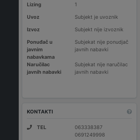
Lizing
1
Uvoz
Subjekt je uvoznik
Izvoz
Subjekt nije izvoznik
Ponuđač u
Subjekat nije ponudjač
javnim
javnih nabavki
nabavkama
Naručilac
Subjekat nije naručilac
javnih nabavki
javnih nabavki
KONTAKTI
TEL
063338387
0691249998