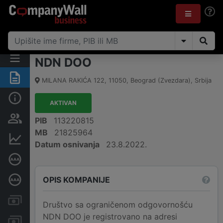
NDN DOO
Rezime
MILANA RAKIĆA 122
,
11050
,
Beograd (Zvezdara)
,
Srbija
Osnovni podaci
AKTIVAN
Vlasnička struktura
PIB
113220815
MB
21825964
Finansijski podaci
Datum osnivanja
23.8.2022.
Sertifikat bonitetne izvrsnosti
OPIS KOMPANIJE
Dubinska bonitetna ocena
Kreditni limit kompanije
Društvo sa ograničenom odgovornošću
NDN DOO je registrovano na adresi
Računi i blokade