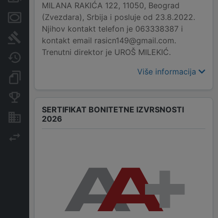
MILANA RAKIĆA 122, 11050, Beograd
(Zvezdara), Srbija i posluje od 23.8.2022.
Menice i zaloge
Njihov kontakt telefon je 063338387 i
Sudski sporovi
kontakt email rasicn149@gmail.com.
Trenutni direktor je UROŠ MILEKIĆ.
Javne nabavke
Više informacija
Dokumenti i objave
Konkurentske kompanije
SERTIFIKAT BONITETNE IZVRSNOSTI
Nekretnine i imovina
2026
Izvoz