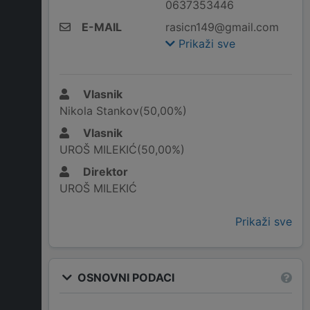
0637353446
E-MAIL
rasicn149@gmail.com
Prikaži sve
Vlasnik
Nikola Stankov(50,00%)
Vlasnik
UROŠ MILEKIĆ(50,00%)
Direktor
UROŠ MILEKIĆ
Prikaži sve
OSNOVNI PODACI