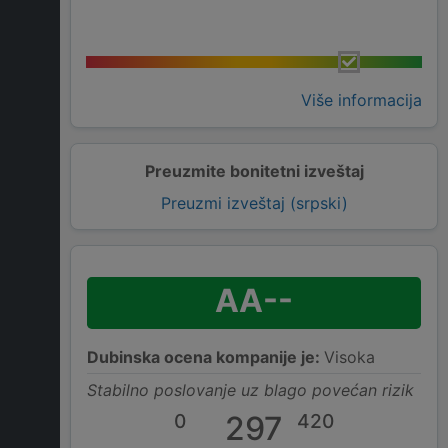
Više informacija
Preuzmite bonitetni izveštaj
Preuzmi izveštaj (srpski)
AA--
Dubinska ocena kompanije je:
Visoka
Stabilno poslovanje uz blago povećan rizik
0
297
420