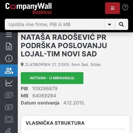
NATAŠA RADOŠEVIĆ PR
PODRŠKA POSLOVANJU
Rezime
LOJAL-TIM NOVI SAD
Osnovni podaci
ZLATIBORSKA 27
,
21000
,
Novi Sad
,
Srbija
Vlasnička struktura
AKTIVAN - U MIROVANJU
Finansijski podaci
PIB
109286879
Kreditni limit kompanije
MB
64069284
Datum osnivanja
4.12.2015.
Računi i blokade
Menice i zaloge
VLASNIČKA STRUKTURA
Sudski sporovi