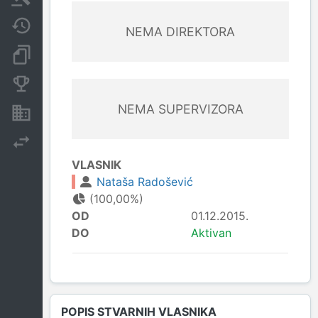
Javne nabavke
NEMA DIREKTORA
Dokumenti i objave
Konkurentske kompanije
NEMA SUPERVIZORA
Nekretnine i imovina
Izvoz
VLASNIK
Nataša Radošević
(100,00%)
OD
01.12.2015.
DO
Aktivan
POPIS STVARNIH VLASNIKA