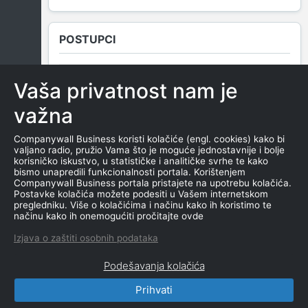
POSTUPCI
Vaša privatnost nam je
NEMA SUDSKIH OBJAVA
važna
Companywall Business koristi kolačiće (engl. cookies) kako bi
valjano radio, pružio Vama što je moguće jednostavnije i bolje
ROČIŠTA
korisničko iskustvo, u statističke i analitičke svrhe te kako
bismo unapredili funkcionalnosti portala. Korištenjem
Companywall Business portala pristajete na upotrebu kolačića.
Postavke kolačića možete podesiti u Vašem internetskom
pregledniku. Više o kolačićima i načinu kako ih koristimo te
NEMA SUDSKIH OBJAVA
načinu kako ih onemogućiti pročitajte ovde
Izjava o zaštiti osobnih podataka
Podešavanja kolačića
Prihvati
CompanyWall Business © 2026
|
Kontakt
|
Uslovi
korišćenja
|
Izjava o privatnosti