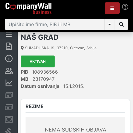
NAŠ GRAD
Rezime
ŠUMADIJSKA 19
,
37210
,
Ćićevac
,
Srbija
Osnovni podaci
AKTIVAN
Vlasnička struktura
PIB
108936566
MB
28170947
Finansijski podaci
Datum osnivanja
15.1.2015.
Kreditni limit kompanije
REZIME
Računi i blokade
Menice i zaloge
NEMA SUDSKIH OBJAVA
Sudski sporovi