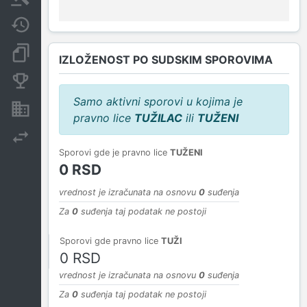
Javne nabavke
Dokumenti i objave
IZLOŽENOST PO SUDSKIM SPOROVIMA
Konkurentske kompanije
Samo aktivni sporovi u kojima je
Nekretnine i imovina
pravno lice
TUŽILAC
ili
TUŽENI
Izvoz
Sporovi gde je pravno lice
TUŽENI
0 RSD
vrednost je izračunata na osnovu
0
suđenja
Za
0
suđenja taj podatak ne postoji
Sporovi gde pravno lice
TUŽI
0 RSD
vrednost je izračunata na osnovu
0
suđenja
Za
0
suđenja taj podatak ne postoji