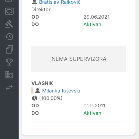
Bratislav Rajković
Direktor
Menice i zaloge
OD
29.06.2021.
Sudski sporovi
DO
Aktivan
Javne nabavke
Dokumenti i objave
NEMA SUPERVIZORA
Konkurentske kompanije
Nekretnine i imovina
VLASNIK
Izvoz
Milanka Kitevski
(100,00%)
OD
01.11.2011.
DO
Aktivan