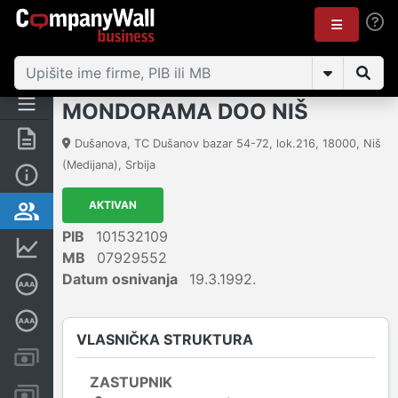
MONDORAMA DOO NIŠ
Rezime
Dušanova, TC Dušanov bazar 54-72, lok.216
,
18000
,
Niš
(Medijana)
,
Srbija
Osnovni podaci
AKTIVAN
Vlasnička struktura
PIB
101532109
Finansijski podaci
MB
07929552
Datum osnivanja
19.3.1992.
Sertifikat bonitetne izvrsnosti
Dubinska bonitetna ocena
VLASNIČKA STRUKTURA
Kreditni limit kompanije
ZASTUPNIK
Računi i blokade