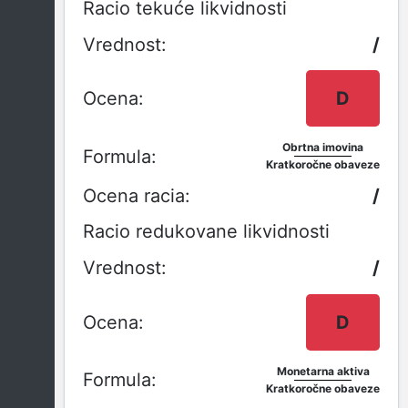
Racio tekuće likvidnosti
/
D
Obrtna imovina
Kratkoročne obaveze
/
Racio redukovane likvidnosti
/
D
Monetarna aktiva
Kratkoročne obaveze