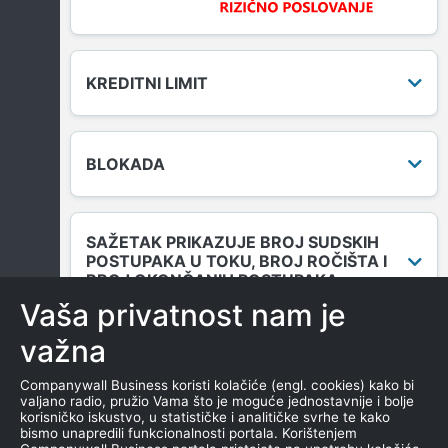
KREDITNI LIMIT
BLOKADA
SAŽETAK PRIKAZUJE BROJ SUDSKIH
POSTUPAKA U TOKU, BROJ ROČIŠTA I
BROJ OKONČANIH POSTUPAKA.
Vaša privatnost nam je
važna
DUGOVANJA
Companywall Business koristi kolačiće (engl. cookies) kako bi
valjano radio, pružio Vama što je moguće jednostavnije i bolje
korisničko iskustvo, u statističke i analitičke svrhe te kako
bismo unapredili funkcionalnosti portala. Korištenjem
MENICE I ZALOGE