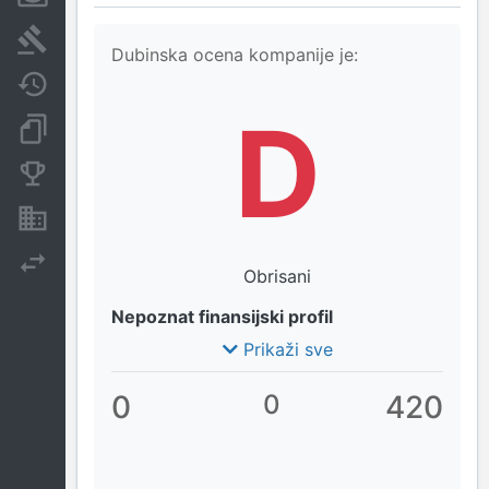
Sudski sporovi
Dubinska ocena kompanije je:
Javne nabavke
D
Dokumenti i objave
Konkurentske kompanije
Nekretnine i imovina
Izvoz
Obrisani
Nepoznat finansijski profil
Prikaži sve
0
0
420