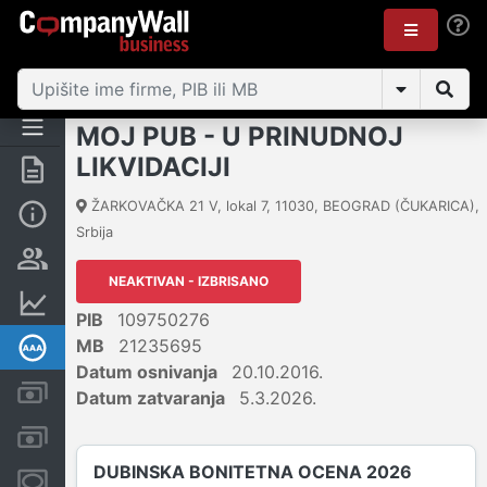
MOJ PUB - U PRINUDNOJ
LIKVIDACIJI
Rezime
ŽARKOVAČKA 21 V, lokal 7
,
11030
,
BEOGRAD (ČUKARICA)
,
Osnovni podaci
Srbija
Vlasnička struktura
NEAKTIVAN - IZBRISANO
Finansijski podaci
PIB
109750276
MB
21235695
Dubinska bonitetna ocena
Datum osnivanja
20.10.2016.
Kreditni limit kompanije
Datum zatvaranja
5.3.2026.
Računi i blokade
DUBINSKA BONITETNA OCENA 2026
Menice i zaloge