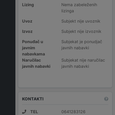
Lizing
Nema zabeleženih
lizinga
Uvoz
Subjekt nije uvoznik
Izvoz
Subjekt nije izvoznik
Ponuđač u
Subjekat je ponudjač
javnim
javnih nabavki
nabavkama
Naručilac
Subjekat nije naručilac
javnih nabavki
javnih nabavki
KONTAKTI
TEL
0641283126