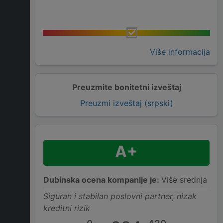
Više informacija
Preuzmite bonitetni izveštaj
Preuzmi izveštaj (srpski)
A+
Dubinska ocena kompanije je:
Više srednja
Siguran i stabilan poslovni partner, nizak
kreditni rizik