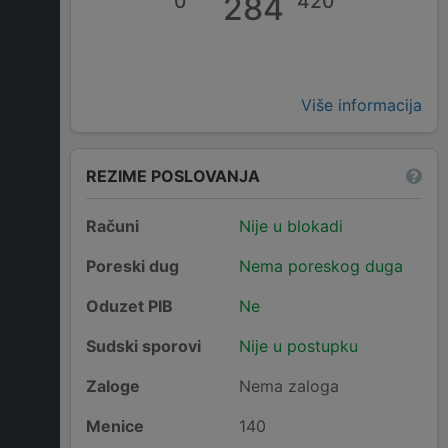
0
284
420
Više informacija
REZIME POSLOVANJA
Računi
Nije u blokadi
Poreski dug
Nema poreskog duga
Oduzet PIB
Ne
Sudski sporovi
Nije u postupku
Zaloge
Nema zaloga
Menice
140