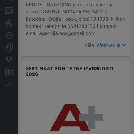
PROMET BATOČINA je registrovano na
Menice i zaloge
adresi STARINE NOVAKA BB, 34227,
Batočina, Srbija i posluje od 1.9.1998. Njihov
Sudski sporovi
kontakt telefon je 0641283126 i kontakt
email agencija.aga@gmail.com.
Javne nabavke
Više informacija
Dokumenti i objave
Konkurentske kompanije
SERTIFIKAT BONITETNE IZVRSNOSTI
Nekretnine i imovina
2026
Izvoz