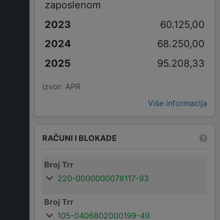
zaposlenom
60.125,00
68.250,00
95.208,33
izvor: APR
Više informacija
RAČUNI I BLOKADE
Broj Trr
220-0000000078117-93
Broj Trr
105-0406802000199-49