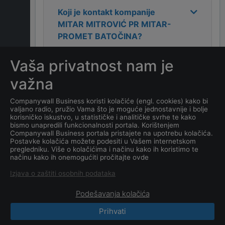
Koji je kontakt kompanije
MITAR MITROVIĆ PR MITAR-
PROMET BATOČINA
?
Vaša privatnost nam je
Koliko ima zaposlenih
kompanija
MITAR MITROVIĆ
važna
PR MITAR-PROMET
BATOČINA
?
Companywall Business koristi kolačiće (engl. cookies) kako bi
valjano radio, pružio Vama što je moguće jednostavnije i bolje
korisničko iskustvo, u statističke i analitičke svrhe te kako
Koji je datum osnivanja
bismo unapredili funkcionalnosti portala. Korištenjem
Companywall Business portala pristajete na upotrebu kolačića.
kompanije
MITAR MITROVIĆ
Postavke kolačića možete podesiti u Vašem internetskom
PR MITAR-PROMET
pregledniku. Više o kolačićima i načinu kako ih koristimo te
načinu kako ih onemogućiti pročitajte ovde
BATOČINA
?
Izjava o zaštiti osobnih podataka
Podešavanja kolačića
Prihvati
CompanyWall Business © 2026
|
Kontakt
|
Uslovi
korišćenja
|
Izjava o privatnosti