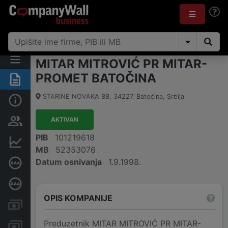
MITAR MITROVIĆ PR MITAR-
PROMET BATOČINA
Rezime
STARINE NOVAKA BB
,
34227
,
Batočina
,
Srbija
Osnovni podaci
AKTIVAN
Vlasnička struktura
PIB
101219618
Finansijski podaci
MB
52353076
Datum osnivanja
1.9.1998.
Sertifikat bonitetne izvrsnosti
Dubinska bonitetna ocena
OPIS KOMPANIJE
Kreditni limit kompanije
Preduzetnik MITAR MITROVIĆ PR MITAR-
Računi i blokade