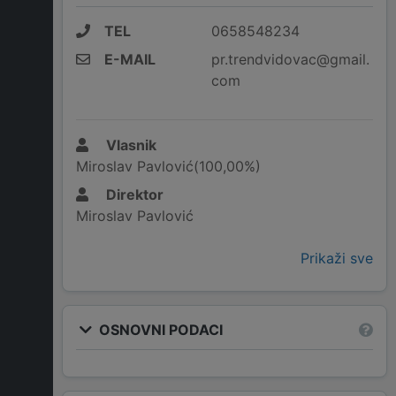
TEL
0658548234
E-MAIL
pr.trendvidovac@gmail.
com
Vlasnik
Miroslav Pavlović(100,00%)
Direktor
Miroslav Pavlović
Prikaži sve
OSNOVNI PODACI