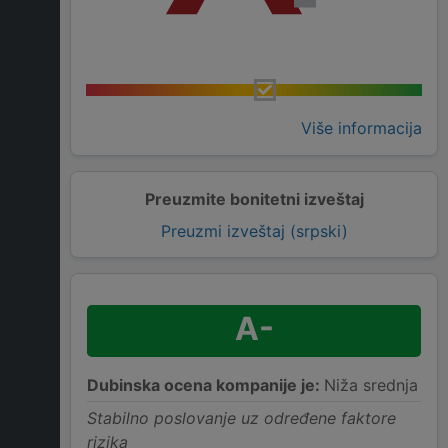
Više informacija
Preuzmite bonitetni izveštaj
Preuzmi izveštaj (srpski)
A-
Dubinska ocena kompanije je:
Niža srednja
Stabilno poslovanje uz određene faktore
rizika