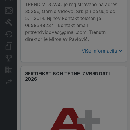
TREND VIDOVAC je registrovano na adresi
Menice i zaloge
35256, Gornje Vidovo, Srbija i posluje od
5.11.2014. Njihov kontakt telefon je
Sudski sporovi
0658548234 i kontakt email
pr.trendvidovac@gmail.com. Trenutni
Javne nabavke
direktor je Miroslav Pavlović.
Dokumenti i objave
Više informacija
Konkurentske kompanije
Nekretnine i imovina
SERTIFIKAT BONITETNE IZVRSNOSTI
2026
Izvoz