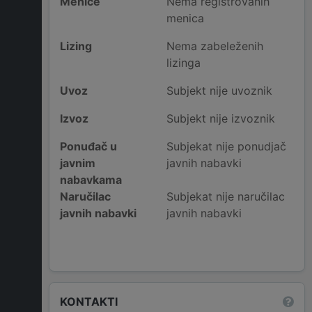
Menice
Nema registrovanih
menica
Lizing
Nema zabeleženih
lizinga
Uvoz
Subjekt nije uvoznik
Izvoz
Subjekt nije izvoznik
Ponuđač u
Subjekat nije ponudjač
javnim
javnih nabavki
nabavkama
Naručilac
Subjekat nije naručilac
javnih nabavki
javnih nabavki
KONTAKTI