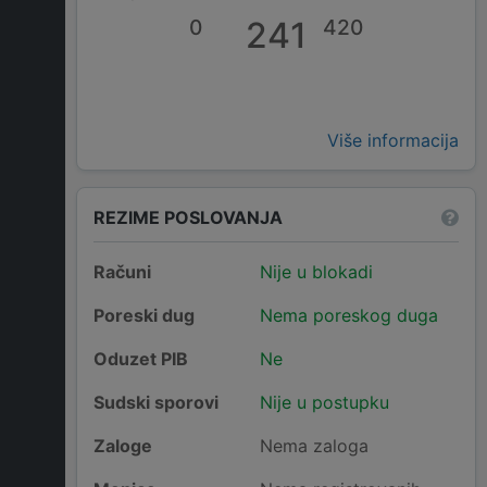
0
241
420
Više informacija
REZIME POSLOVANJA
Računi
Nije u blokadi
Poreski dug
Nema poreskog duga
Oduzet PIB
Ne
Sudski sporovi
Nije u postupku
Zaloge
Nema zaloga