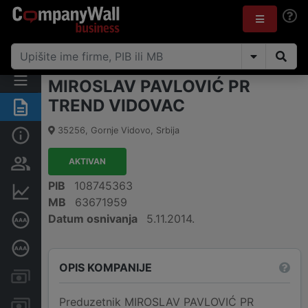
MIROSLAV PAVLOVIĆ PR
TREND VIDOVAC
Rezime
35256
,
Gornje Vidovo
,
Srbija
Osnovni podaci
AKTIVAN
Vlasnička struktura
PIB
108745363
Finansijski podaci
MB
63671959
Datum osnivanja
5.11.2014.
Sertifikat bonitetne izvrsnosti
Dubinska bonitetna ocena
OPIS KOMPANIJE
Kreditni limit kompanije
Preduzetnik MIROSLAV PAVLOVIĆ PR
Računi i blokade