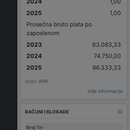
1,00
1,00
Prosečna bruto plata po
zaposlenom
63.083,33
74.750,00
86.333,33
izvor: APR
Više informacija
RAČUNI I BLOKADE
Broj Trr