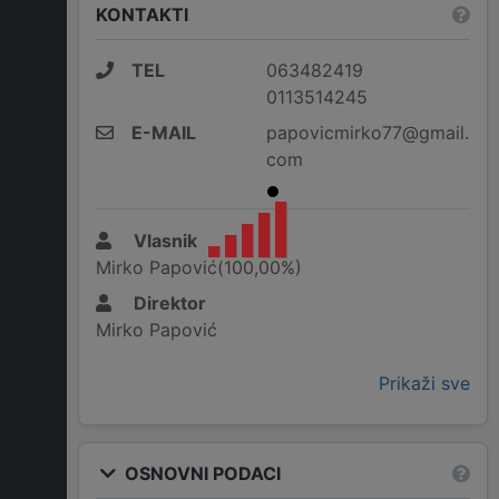
KONTAKTI
TEL
063482419
0113514245
E-MAIL
papovicmirko77@gmail.
com
Vlasnik
Mirko Papović(100,00%)
Direktor
Mirko Papović
Prikaži sve
OSNOVNI PODACI