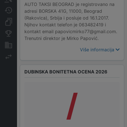
AUTO TAKSI BEOGRAD je registrovano na
Javne nabavke
adresi BORSKA 41G, 11000, Beograd
(Rakovica), Srbija i posluje od 16.1.2017.
Dokumenti i objave
Njihov kontakt telefon je 063482419 i
kontakt email papovicmirko77@gmail.com.
Konkurentske kompanije
Trenutni direktor je Mirko Papović.
Nekretnine i imovina
Više informacija
Izvoz
DUBINSKA BONITETNA OCENA 2026
/