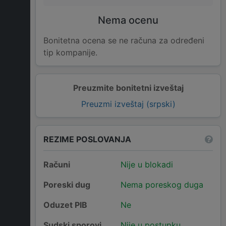
Nema ocenu
Bonitetna ocena se ne računa za određeni
tip kompanije.
Preuzmite bonitetni izveštaj
Preuzmi izveštaj (srpski)
REZIME POSLOVANJA
Računi
Nije u blokadi
Poreski dug
Nema poreskog duga
Oduzet PIB
Ne
Sudski sporovi
Nije u postupku