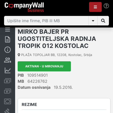
MIRKO BAJER PR
UGOSTITELJSKA RADNJA
Rezime
TROPIK 012 KOSTOLAC
Osnovni podaci
PLAŽA TOPOLJAR BB
,
12208
,
Kostolac
,
Srbija
Vlasnička struktura
AKTIVAN - U MIROVANJU
Finansijski podaci
PIB
109514901
Kreditni limit kompanije
MB
64226762
Datum osnivanja
19.5.2016.
Računi i blokade
Menice i zaloge
REZIME
Sudski sporovi