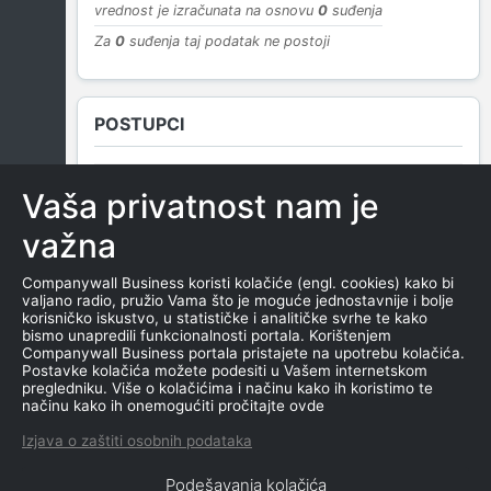
vrednost je izračunata na osnovu
0
suđenja
Za
0
suđenja taj podatak ne postoji
POSTUPCI
Vaša privatnost nam je
NEMA SUDSKIH OBJAVA
važna
Companywall Business koristi kolačiće (engl. cookies) kako bi
valjano radio, pružio Vama što je moguće jednostavnije i bolje
ROČIŠTA
korisničko iskustvo, u statističke i analitičke svrhe te kako
bismo unapredili funkcionalnosti portala. Korištenjem
Companywall Business portala pristajete na upotrebu kolačića.
Postavke kolačića možete podesiti u Vašem internetskom
pregledniku. Više o kolačićima i načinu kako ih koristimo te
NEMA SUDSKIH OBJAVA
načinu kako ih onemogućiti pročitajte ovde
Izjava o zaštiti osobnih podataka
Podešavanja kolačića