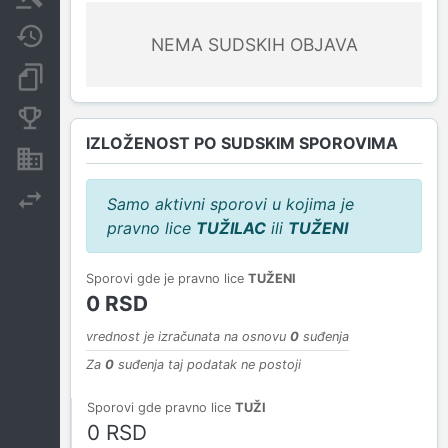
Javne nabavke
NEMA SUDSKIH OBJAVA
Dokumenti i objave
Konkurentske kompanije
IZLOŽENOST PO SUDSKIM SPOROVIMA
Nekretnine i imovina
Izvoz
Samo aktivni sporovi u kojima je
pravno lice
TUŽILAC
ili
TUŽENI
Sporovi gde je pravno lice
TUŽENI
0 RSD
vrednost je izračunata na osnovu
0
suđenja
Za
0
suđenja taj podatak ne postoji
Sporovi gde pravno lice
TUŽI
0 RSD