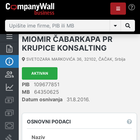
MIOMIR ČABARKAPA PR
KRUPICE KONSALTING
Rezime
SVETOZARA MARKOVIĆA 36
,
32102
,
ČAČAK
,
Srbija
Osnovni podaci
AKTIVAN
Vlasnička struktura
PIB
109677851
Finansijski podaci
MB
64350625
Datum osnivanja
31.8.2016.
Kreditni limit kompanije
Računi i blokade
OSNOVNI PODACI
Menice i zaloge
Naziv
Sudski sporovi