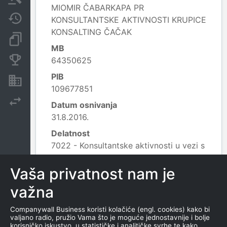
MIOMIR ČABARKAPA PR
Javne nabavke
KONSULTANTSKE AKTIVNOSTI KRUPICE
KONSALTING ČAČAK
Dokumenti i objave
MB
Konkurentske kompanije
64350625
PIB
Nekretnine i imovina
109677851
Izvoz
Datum osnivanja
31.8.2016.
Delatnost
7022 - Konsultantske aktivnosti u vezi s
poslovanjem i ostalim upravljanjem;
Leaflet
|
© OpenStreetMap contributors
Vaša privatnost nam je
važna
KONTAKTI
Companywall Business koristi kolačiće (engl. cookies) kako bi
valjano radio, pružio Vama što je moguće jednostavnije i bolje
korisničko iskustvo, u statističke i analitičke svrhe te kako