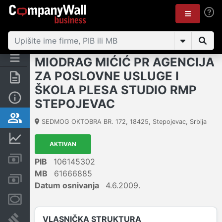
MIODRAG MIĆIĆ PR AGENCIJA
ZA POSLOVNE USLUGE I
Rezime
ŠKOLA PLESA STUDIO RMP
Osnovni podaci
STEPOJEVAC
Vlasnička struktura
SEDMOG OKTOBRA BR. 172
,
18425
,
Stepojevac
,
Srbija
Finansijski podaci
AKTIVAN
Kreditni limit kompanije
PIB
106145302
MB
61666885
Računi i blokade
Datum osnivanja
4.6.2009.
Menice i zaloge
VLASNIČKA STRUKTURA
Sudski sporovi