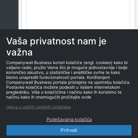
Vaša privatnost nam je
važna
Companywall Business koristi kolačiće (engl. cookies) kako bi
valjano radio, pružio Vama što je moguće jednostavnije i bolje
korisničko iskustvo, u statističke i analitičke svrhe te kako
bismo unapredili funkcionalnosti portala. Korištenjem
Companywall Business portala pristajete na upotrebu kolačića.
Postavke kolačića možete podesiti u Vašem internetskom
pregledniku. Više o kolačićima i načinu kako ih koristimo te
načinu kako ih onemogućiti pročitajte ovde
Izjava o zaštiti osobnih podataka
Podešavanja kolačića
Prihvati
CompanyWall Business © 2026
|
Kontakt
|
Uslovi
korišćenja
|
Izjava o privatnosti