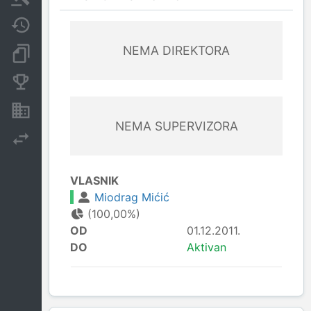
Javne nabavke
NEMA DIREKTORA
Dokumenti i objave
Konkurentske kompanije
Nekretnine i imovina
NEMA SUPERVIZORA
Izvoz
VLASNIK
Miodrag Mićić
(100,00%)
OD
01.12.2011.
DO
Aktivan