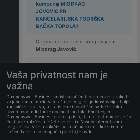
kompaniji
MIODRAG
JOVOVIĆ PR
KANCELARIJSKA PODRŠKA
BAČKA TOPOLA
?
Odgovorne osobe u kompaniji su:
Miodrag Jovović
.
Koja je adresa kompanije
Vaša privatnost nam je
MIODRAG JOVOVIĆ PR
KANCELARIJSKA PODRŠKA
važna
BAČKA TOPOLA
?
Companywall Business koristi kolačiće (engl. cookies) kako bi
valjano radio, pružio Vama što je moguće jednostavnije i bolje
Koji je datum osnivanja
korisničko iskustvo, u statističke i analitičke svrhe te kako
kompanije
MIODRAG
bismo unapredili funkcionalnosti portala. Korištenjem
Companywall Business portala pristajete na upotrebu kolačića.
JOVOVIĆ PR
Postavke kolačića možete podesiti u Vašem internetskom
KANCELARIJSKA PODRŠKA
pregledniku. Više o kolačićima i načinu kako ih koristimo te
načinu kako ih onemogućiti pročitajte ovde
BAČKA TOPOLA
?