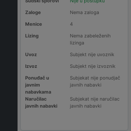
Sudski sporovi
Nije u postupku
Zaloge
Nema zaloga
Menice
4
Lizing
Nema zabeleženih
lizinga
Uvoz
Subjekt nije uvoznik
Izvoz
Subjekt nije izvoznik
Ponuđač u
Subjekat nije ponudjač
javnim
javnih nabavki
nabavkama
Naručilac
Subjekat nije naručilac
javnih nabavki
javnih nabavki