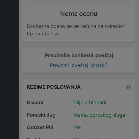
Nema ocenu
Bonitetna ocena se ne računa za određeni
tip kompanije.
Preuzmite bonitetni izveštaj
Preuzmi izveštaj (srpski)
REZIME POSLOVANJA
Računi
Nije u blokadi
Poreski dug
Nema poreskog duga
Oduzet PIB
Ne