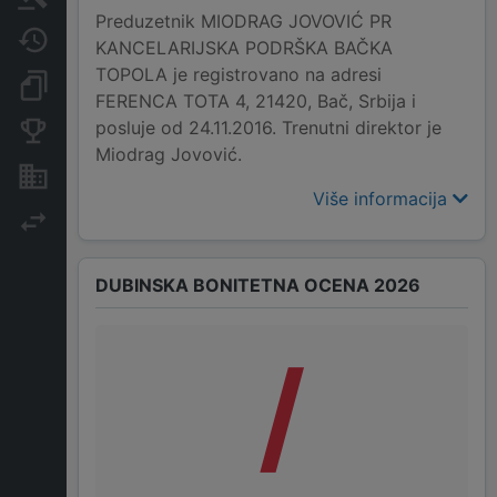
Preduzetnik MIODRAG JOVOVIĆ PR
Javne nabavke
KANCELARIJSKA PODRŠKA BAČKA
TOPOLA je registrovano na adresi
Dokumenti i objave
FERENCA TOTA 4, 21420, Bač, Srbija i
posluje od 24.11.2016. Trenutni direktor je
Konkurentske kompanije
Miodrag Jovović.
Nekretnine i imovina
Više informacija
Izvoz
DUBINSKA BONITETNA OCENA 2026
/