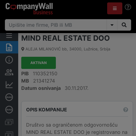
MIND REAL ESTATE DOO
Rezime
ALEJA MILANOVIĆ bb
,
34000
,
Lužnice
,
Srbija
Osnovni podaci
AKTIVAN
Vlasnička struktura
PIB
110352150
MB
21341274
Finansijski podaci
Datum osnivanja
30.11.2017.
Sertifikat bonitetne izvrsnosti
OPIS KOMPANIJE
Dubinska bonitetna ocena
Kreditni limit kompanije
Društvo sa ograničenom odgovornošću
MIND REAL ESTATE DOO je registrovano na
Računi i blokade