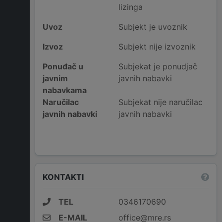
lizinga
Uvoz
Subjekt je uvoznik
Izvoz
Subjekt nije izvoznik
Ponuđač u
Subjekat je ponudjač
javnim
javnih nabavki
nabavkama
Naručilac
Subjekat nije naručilac
javnih nabavki
javnih nabavki
KONTAKTI
TEL
0346170690
E-MAIL
office@mre.rs