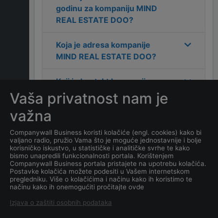
godinu za kompaniju
MIND
REAL ESTATE DOO
?
Koja je adresa kompanije
MIND REAL ESTATE DOO
?
Koji je kontakt kompanije
MIND REAL ESTATE DOO
?
Vaša privatnost nam je
važna
Koliko ima zaposlenih
kompanija
MIND REAL
Companywall Business koristi kolačiće (engl. cookies) kako bi
valjano radio, pružio Vama što je moguće jednostavnije i bolje
ESTATE DOO
?
korisničko iskustvo, u statističke i analitičke svrhe te kako
bismo unapredili funkcionalnosti portala. Korištenjem
Companywall Business portala pristajete na upotrebu kolačića.
Koji je datum osnivanja
Postavke kolačića možete podesiti u Vašem internetskom
kompanije
MIND REAL
pregledniku. Više o kolačićima i načinu kako ih koristimo te
načinu kako ih onemogućiti pročitajte ovde
ESTATE DOO
?
Izjava o zaštiti osobnih podataka