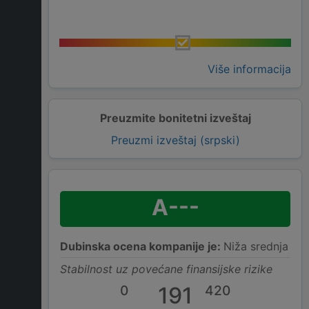
Više informacija
Preuzmite bonitetni izveštaj
Preuzmi izveštaj (srpski)
A---
Dubinska ocena kompanije je:
Niža srednja
Stabilnost uz povećane finansijske rizike
0
191
420