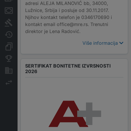
adresi ALEJA MILANOVIĆ bb, 34000,
Lužnice, Srbija i posluje od 30.11.2017.
Menice i zaloge
Njihov kontakt telefon je 0346170690 i
Sudski sporovi
kontakt email office@mre.rs. Trenutni
direktor je Lena Radović.
Javne nabavke
Više informacija
Dokumenti i objave
Konkurentske kompanije
SERTIFIKAT BONITETNE IZVRSNOSTI
Nekretnine i imovina
2026
Izvoz