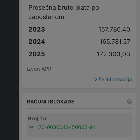
Prosečna bruto plata po
zaposlenom
157.786,40
165.781,57
172.303,03
izvor: APR
Više informacija
RAČUNI I BLOKADE
Broj Trr
170-0030042450002-91