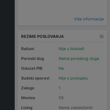
Više informacija
REZIME POSLOVANJA
Računi
Nije u blokadi
Poreski dug
Nema poreskog duga
Oduzet PIB
Ne
Sudski sporovi
Nije u postupku
Zaloge
1
Menice
59
Lizing
Nema zabeleženih